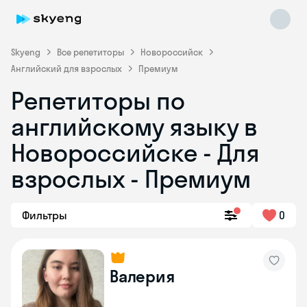
Skyeng
Все репетиторы
Новороссийск
Английский для взрослых
Премиум
Репетиторы по
английскому языку в
Новороссийске - Для
взрослых - Премиум
Skyeng Chat
online
Фильтры
0
Валерия