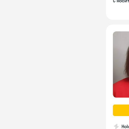
С носи
Hol