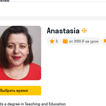
телем
Anastasia
5
от 3190 ₽ за урок
Выбрать время
ds a degree in Teaching and Education