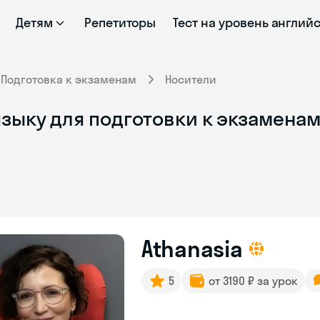
Детям
Репетиторы
Тест на уровень англий
Подготовка к экзаменам
Носители
зыку для подготовки к экзаменам
Athanasia
5
от 3190 ₽ за урок