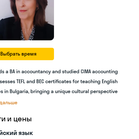
Выбрать время
ds a BA in accountancy and studied CIMA accounting
sesses TEFL and BEC certificates for teaching English
es in Bulgaria, bringing a unique cultural perspective
 дальше
ги и цены
йский язык