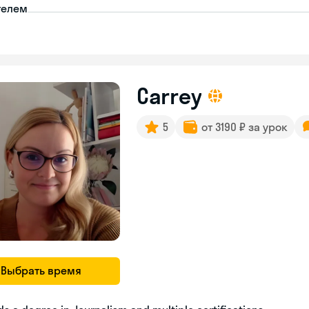
телем
Carrey
5
от 3190 ₽ за урок
Выбрать время