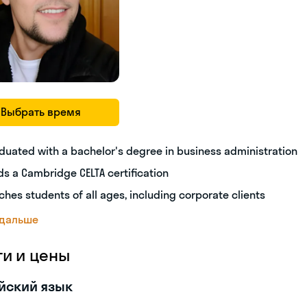
Выбрать время
duated with a bachelor's degree in business administration
ds a Cambridge CELTA certification
ches students of all ages, including corporate clients
 дальше
ги и цены
йский язык