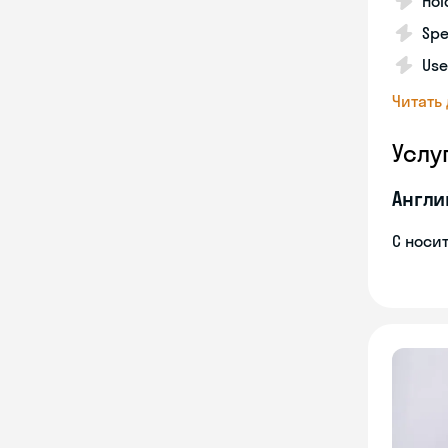
Hol
Spe
Use
Читать
Услу
Англи
С носи