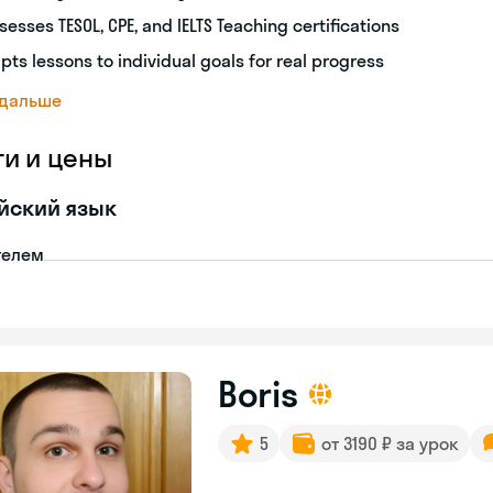
sesses TESOL, CPE, and IELTS Teaching certifications
pts lessons to individual goals for real progress
 дальше
ги и цены
йский язык
телем
Boris
5
от 3190 ₽ за урок