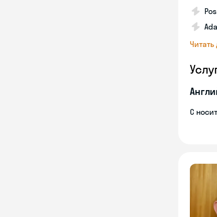
Pos
Ada
Читать
Услу
Англи
С носи