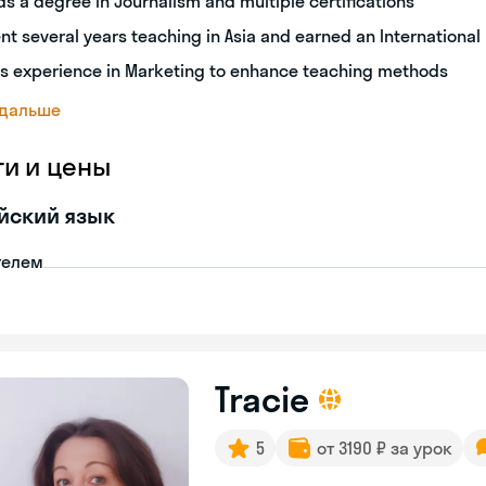
ds a degree in Journalism and multiple certifications
nt several years teaching in Asia and earned an International
s experience in Marketing to enhance teaching methods
 дальше
ги и цены
йский язык
телем
Tracie
5
от 3190 ₽ за урок