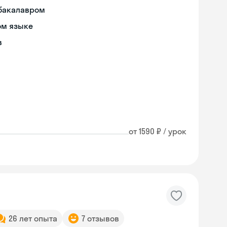
 бакалавром
ом языке
в
от 1590 ₽ / урок
26 лет опыта
7 отзывов