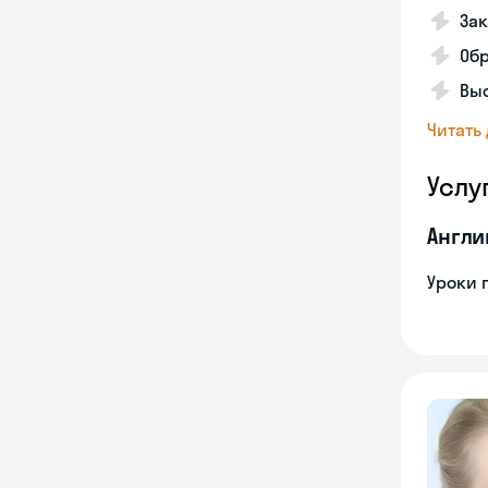
Зак
Об
Выс
Читать
Услу
Англи
Уроки 