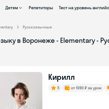
Детям
Репетиторы
Тест на уровень англий
mentary
Русскоязычные
зыку в Воронеже - Elementary - 
Кирилл
5
от 1090 ₽ за урок