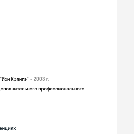
•
2003 г.
"Ион Крянгэ"
дополнительного профессионального
ренциях