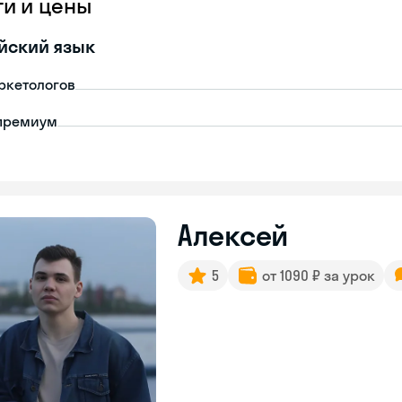
ги и цены
йский язык
ркетологов
премиум
Алексей
5
от 1090 ₽ за урок