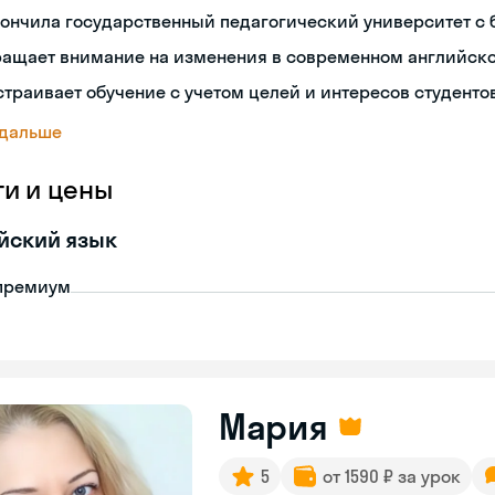
ончила государственный педагогический университет с
ращает внимание на изменения в современном английск
траивает обучение с учетом целей и интересов студенто
 дальше
ги и цены
йский язык
премиум
Мария
5
от 1590 ₽ за урок