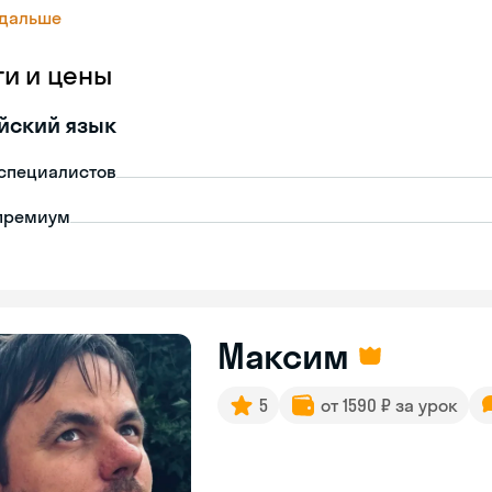
 дальше
ги и цены
йский язык
-специалистов
премиум
Максим
5
от 1590 ₽ за урок