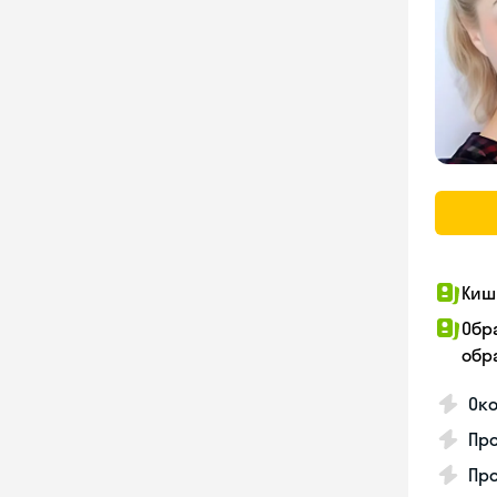
Киш
Обр
обра
Око
Про
Пр