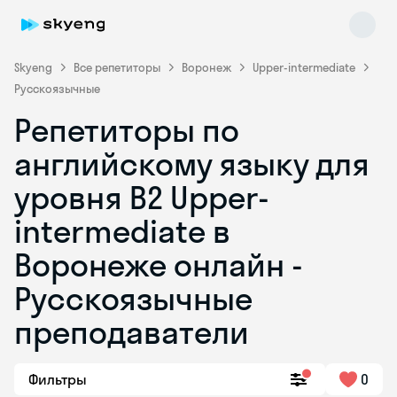
Skyeng
Все репетиторы
Воронеж
Upper-intermediate
Русскоязычные
Репетиторы по
английскому языку для
уровня B2 Upper-
intermediate в
Skyeng Chat
online
Воронеже онлайн -
Русскоязычные
преподаватели
Фильтры
0