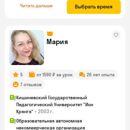
Читать дальше
Выбрать время
Мария
5
от 1590 ₽ за урок
26 лет опыта
7 отзывов
Кишиневский Государственный
Педагогический Университет "Ион
•
2003 г.
Крянгэ"
Образовательная автономная
некоммерческая организация