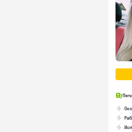
Пят
Ок
Раб
Исп