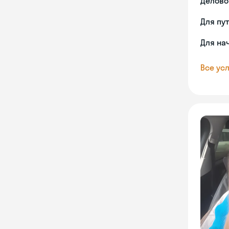
Делово
Для пу
Для на
Все усл