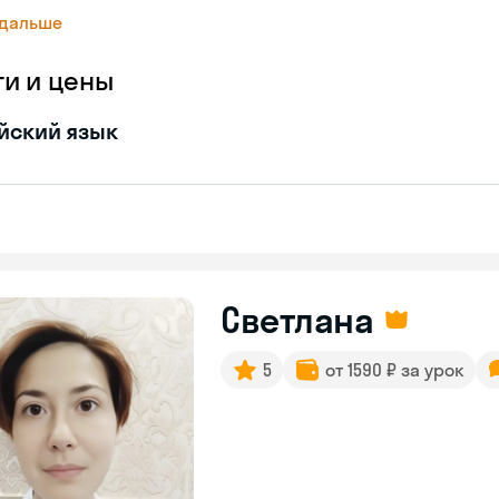
 дальше
ги и цены
йский язык
Светлана
5
от 1590 ₽ за урок