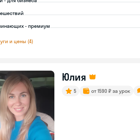
й - для бизнеса
тешествий
чинающих - премиум
уги и цены (4)
Юлия
5
от 1590 ₽ за урок