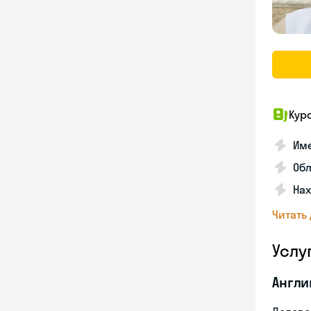
Кур
Име
Об
На
Читать
Услу
Англи