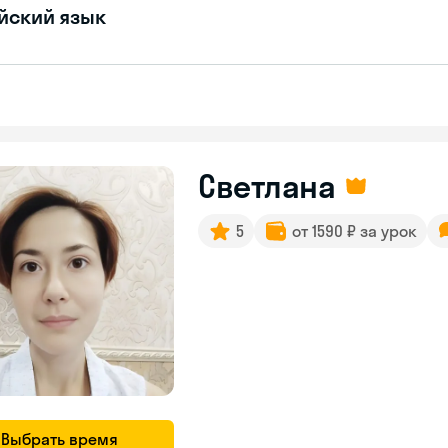
йский язык
Светлана
5
от 1590 ₽ за урок
Выбрать время