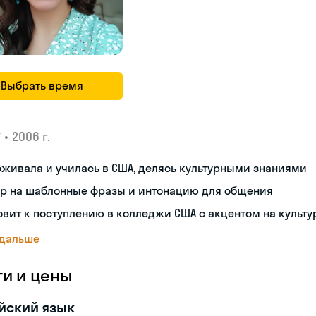
Выбрать время
•
2006 г.
У
живала и училась в США, делясь культурными знаниями
ор на шаблонные фразы и интонацию для общения
овит к поступлению в колледжи США с акцентом на культу
 дальше
ги и цены
йский язык