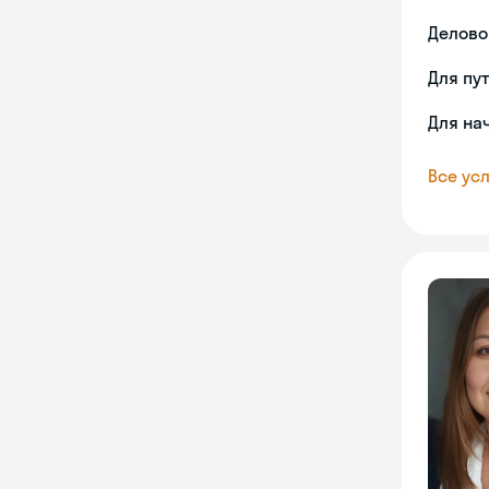
Делово
Для пу
Для на
Все усл