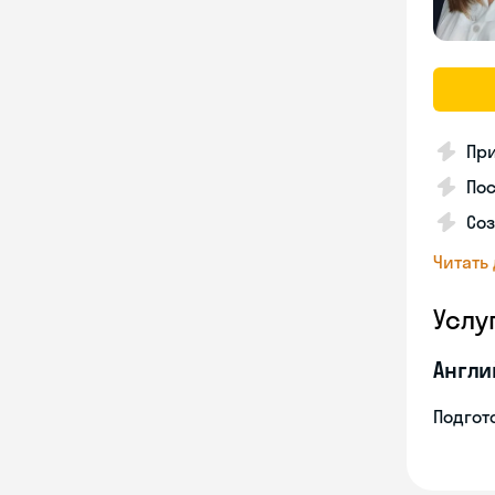
Пр
Пос
Со
Читать
Услу
Англи
Подгото