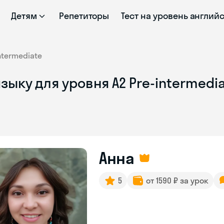
Детям
Репетиторы
Тест на уровень англий
ntermediate
зыку для уровня A2 Pre-intermedi
Анна
5
от 1590 ₽ за урок