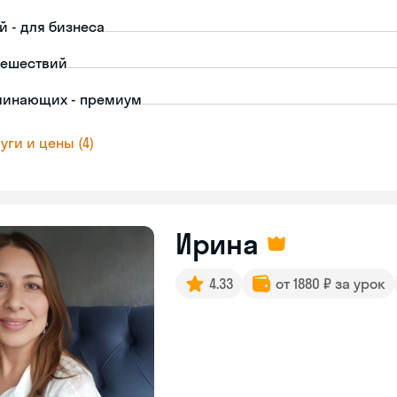
й - для бизнеса
тешествий
чинающих - премиум
уги и цены (4)
Ирина
4.33
от 1880 ₽ за урок