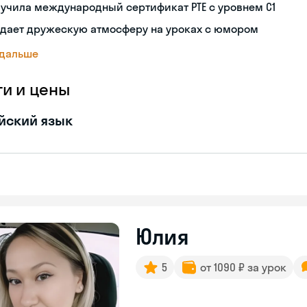
учила международный сертификат PTE с уровнем C1
здает дружескую атмосферу на уроках с юмором
 дальше
ги и цены
йский язык
Юлия
5
от 1090 ₽ за урок