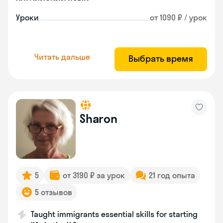
Уроки
от 1090 ₽ / урок
Читать дальше
Выбрать время
Sharon
5
от 3190 ₽ за урок
21 год опыта
5 отзывов
Taught immigrants essential skills for starting