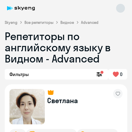
Skyeng
Все репетиторы
Видное
Advanced
Репетиторы по
английскому языку в
Видном - Advanced
Фильтры
0
Skyeng Chat
online
Светлана