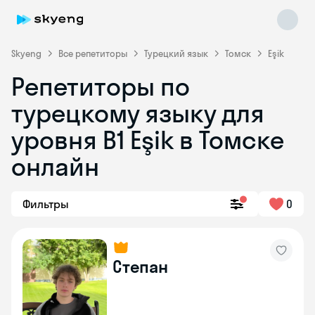
Skyeng
Все репетиторы
Турецкий язык
Томск
Eşik
Репетиторы по
турецкому языку для
уровня B1 Eşik в Томске
онлайн
Skyeng Chat
online
Фильтры
0
Степан