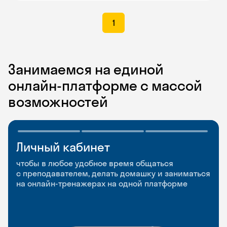
1
Занимаемся на единой
онлайн-платформе с массой
возможностей
Личный кабинет
Мобильное
Разговорные клубы
приложение
и Talks
чтобы в любое удобное время общаться
с преподавателем, делать домашку и заниматься
чтобы заниматься и изучать новые слова где
Групповые занятия для разговорной практики
на онлайн-тренажерах на одной платформе
и когда удобно
и индивидуальные встречи с преподавателями
со всего мира, чтобы общаться на английском
свободно