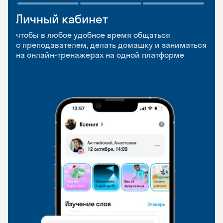
Личный кабинет
Мобильное
Разговорные клубы
приложение
и Talks
чтобы в любое удобное время общаться
с преподавателем, делать домашку и заниматься
чтобы заниматься и изучать новые слова где
Групповые занятия для разговорной практики
на онлайн-тренажерах на одной платформе
и когда удобно
и индивидуальные встречи с преподавателями
со всего мира, чтобы общаться на английском
свободно