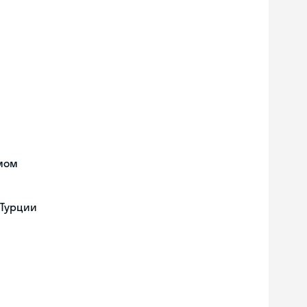
мом
 Турции