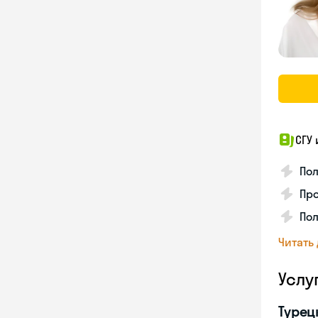
СГУ
Пол
Про
Пол
Читать
Услу
Турец