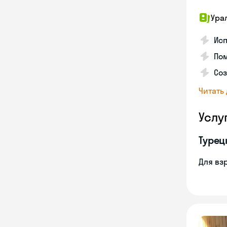
Ура
Исп
Пом
Соз
Читать
Услу
Турец
Для вз