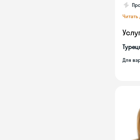
Про
Читать
Услу
Турец
Для вз