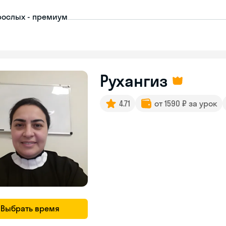
рослых - премиум
Рухангиз
4.71
от 1590 ₽ за урок
Выбрать время