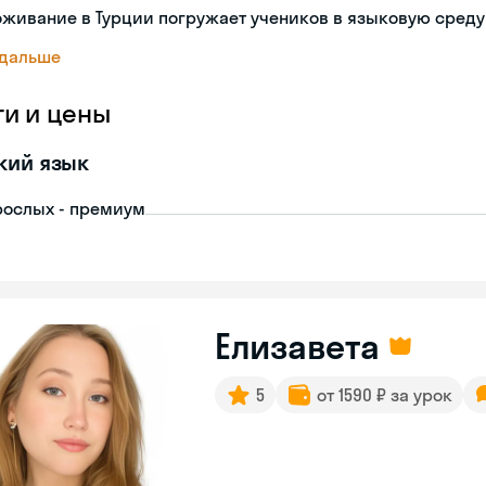
живание в Турции погружает учеников в языковую среду
 дальше
ги и цены
кий язык
рослых - премиум
Елизавета
5
от 1590 ₽ за урок