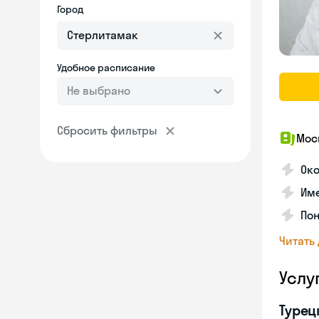
Город
Удобное расписание
Не выбрано
Сбросить фильтры
Мос
Ок
Им
Пон
Читать
Услу
Турец