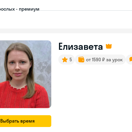
рослых - премиум
Елизавета
5
от 1590 ₽ за урок
Выбрать время