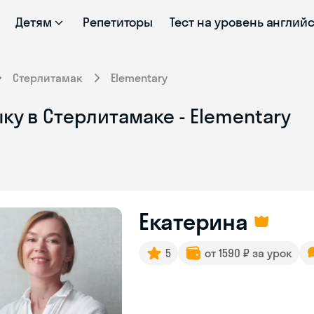
Детям
Репетиторы
Тест на уровень англий
Стерлитамак
Elementary
ку в Стерлитамаке - Elementary
Екатерина
5
от 1590 ₽ за урок