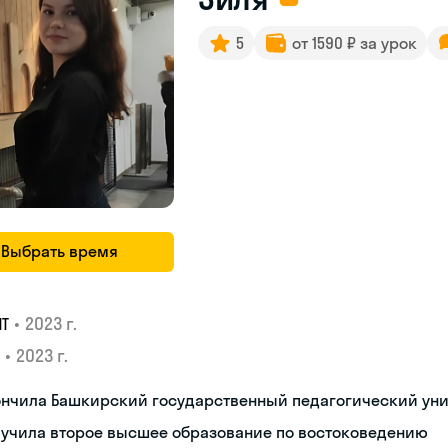
5
от 1590 ₽ за урок
Выбрать время
•
2023 г.
ИТ
•
2023 г.
ончила Башкирский государственный педагогический ун
лучила второе высшее образование по востоковедению