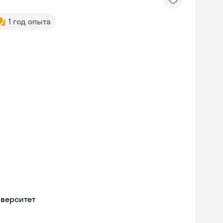
1 год опыта
иверситет