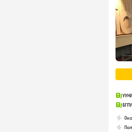
УУН
БГПУ
Ок
По