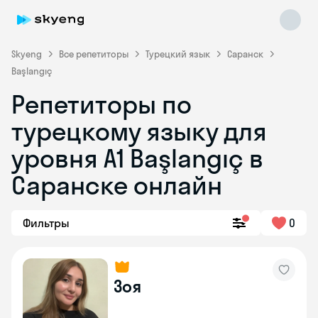
Skyeng
Все репетиторы
Турецкий язык
Саранск
Başlangıç
Репетиторы по
турецкому языку для
уровня A1 Başlangıç в
Саранске онлайн
Skyeng Chat
online
Фильтры
0
Зоя