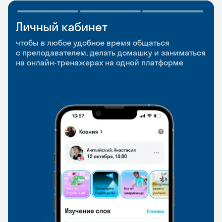
Личный кабинет
Мобильное
Разговорные клубы
приложение
и Talks
чтобы в любое удобное время общаться
с преподавателем, делать домашку и заниматься
чтобы заниматься и изучать новые слова где
Групповые занятия для разговорной практики
на онлайн-тренажерах на одной платформе
и когда удобно
и индивидуальные встречи с преподавателями
со всего мира, чтобы общаться на английском
свободно