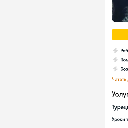
Раб
Пом
Соз
Читать
Услу
Турец
Уроки 