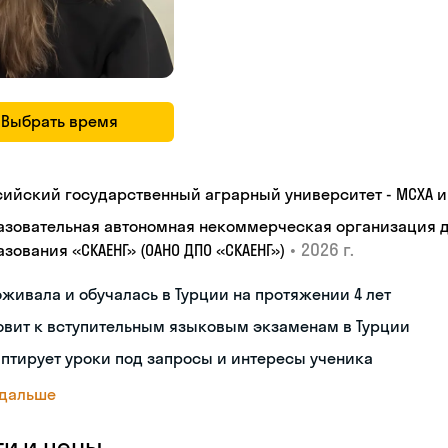
Выбрать время
сийский государственный аграрный университет - МСХА им
азовательная автономная некоммерческая организация 
•
2026 г.
зования «СКАЕНГ» (ОАНО ДПО «СКАЕНГ»)
живала и обучалась в Турции на протяжении 4 лет
овит к вступительным языковым экзаменам в Турции
птирует уроки под запросы и интересы ученика
 дальше
ги и цены