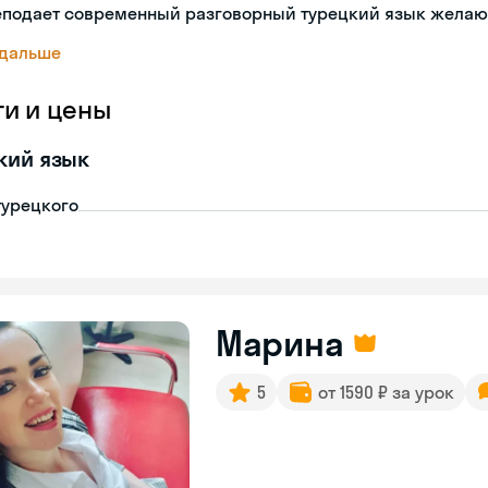
еподает современный разговорный турецкий язык жела
 дальше
ги и цены
кий язык
турецкого
Марина
5
от 1590 ₽ за урок