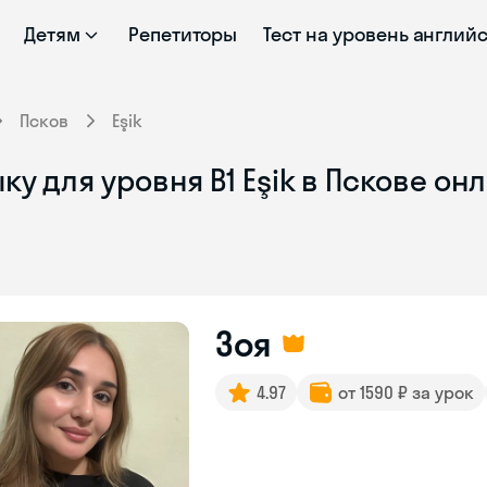
Детям
Репетиторы
Тест на уровень англий
Псков
Eşik
у для уровня B1 Eşik в Пскове он
Зоя
4.97
от 1590 ₽ за урок