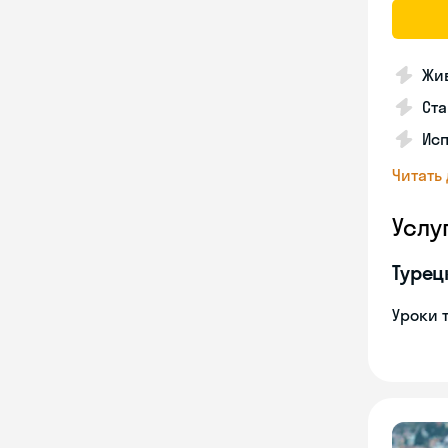
Жив
Ста
Исп
Читать
Услу
Турец
Уроки 