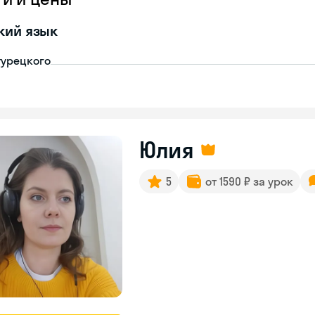
кий язык
турецкого
Юлия
5
от 1590 ₽ за урок