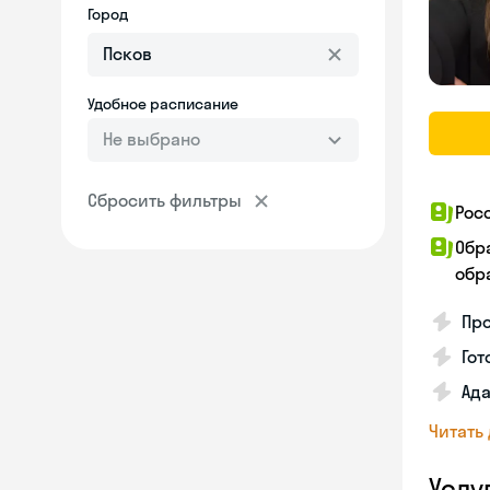
Город
Удобное расписание
Не выбрано
Сбросить фильтры
Рос
Обр
обра
Про
Гот
Ада
Читать
Услу