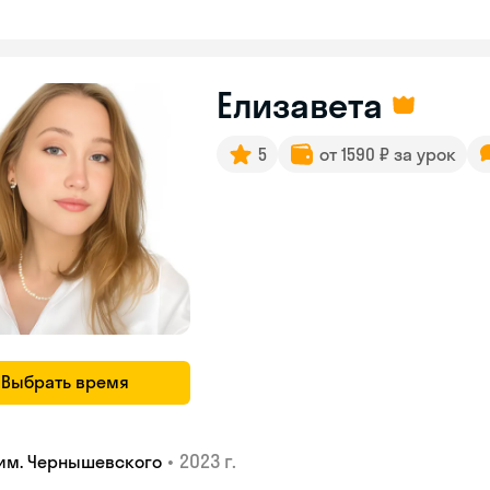
Елизавета
5
от 1590 ₽ за урок
Выбрать время
•
2023 г.
 им. Чернышевского