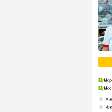
Мор
Мос
Жил
Ис