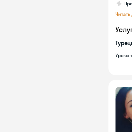
Пр
Читать
Услу
Турец
Уроки 