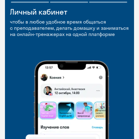
Личный кабинет
Мобильное
Разговорные клубы
приложение
и Talks
чтобы в любое удобное время общаться
с преподавателем, делать домашку и заниматься
чтобы заниматься и изучать новые слова где
Групповые занятия для разговорной практики
на онлайн-тренажерах на одной платформе
и когда удобно
и индивидуальные встречи с преподавателями
со всего мира, чтобы общаться на английском
свободно