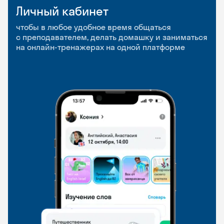
Личный кабинет
Мобильное
Разговорные клубы
приложение
и Talks
чтобы в любое удобное время общаться
с преподавателем, делать домашку и заниматься
чтобы заниматься и изучать новые слова где
Групповые занятия для разговорной практики
на онлайн-тренажерах на одной платформе
и когда удобно
и индивидуальные встречи с преподавателями
со всего мира, чтобы общаться на английском
свободно