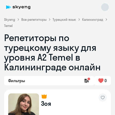
Skyeng
Все репетиторы
Турецкий язык
Калининград
Temel
Репетиторы по
турецкому языку для
уровня A2 Temel в
Калининграде онлайн
Skyeng Chat
online
Фильтры
0
Зоя