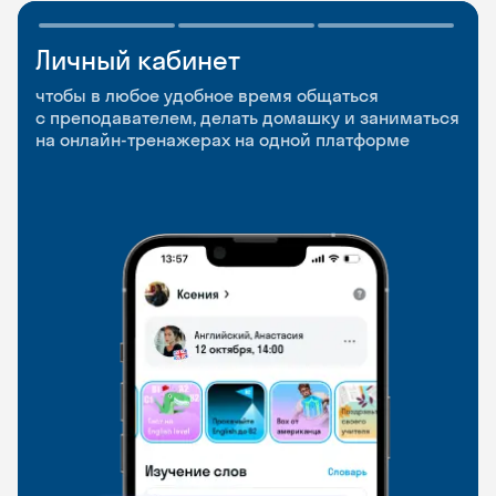
Личный кабинет
Мобильное
Разговорные клубы
приложение
и Talks
чтобы в любое удобное время общаться
с преподавателем, делать домашку и заниматься
чтобы заниматься и изучать новые слова где
Групповые занятия для разговорной практики
на онлайн-тренажерах на одной платформе
и когда удобно
и индивидуальные встречи с преподавателями
со всего мира, чтобы общаться на английском
свободно