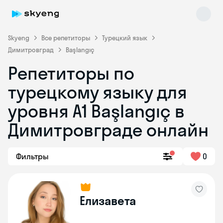
Skyeng
Все репетиторы
Турецкий язык
Димитровград
Başlangıç
Репетиторы по
турецкому языку для
уровня A1 Başlangıç в
Димитровграде онлайн
Skyeng Chat
online
Фильтры
0
Елизавета