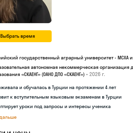
Выбрать время
сийский государственный аграрный университет - МСХА им
азовательная автономная некоммерческая организация 
•
2026 г.
зования «СКАЕНГ» (ОАНО ДПО «СКАЕНГ»)
живала и обучалась в Турции на протяжении 4 лет
овит к вступительным языковым экзаменам в Турции
птирует уроки под запросы и интересы ученика
 дальше
ги и цены