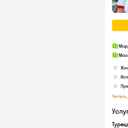
Мор
Мос
Жил
Ис
Пр
Читать
Услу
Турец