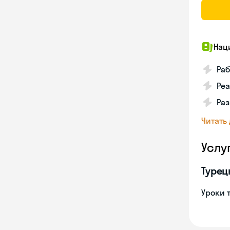
Нац
Ра
Реа
Ра
Читать
Услу
Турец
Уроки 