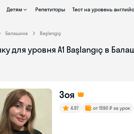
Детям
Репетиторы
Тест на уровень англий
Балашиха
Başlangıç
ку для уровня A1 Başlangıç в Бал
Зоя
4.97
от 1590 ₽ за урок