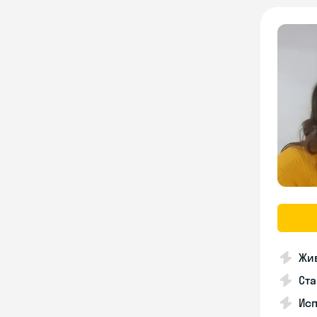
Жив
Ста
Исп