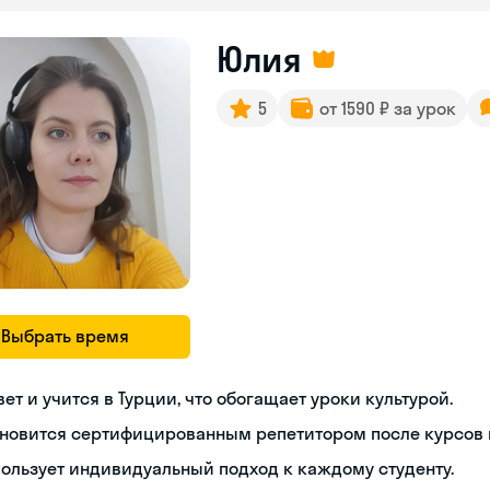
Юлия
5
от 1590 ₽ за урок
Выбрать время
ет и учится в Турции, что обогащает уроки культурой.
новится сертифицированным репетитором после курсов п
ользует индивидуальный подход к каждому студенту.