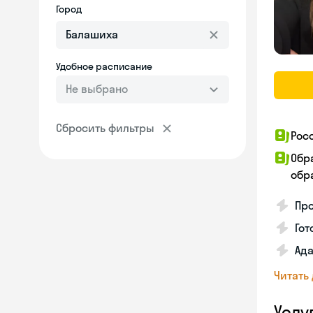
Город
Удобное расписание
Не выбрано
Сбросить фильтры
Рос
Обр
обра
Про
Гот
Ада
Читать
Услу