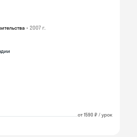
•
2007 г.
оительства
ндии
от 1590 ₽ / урок