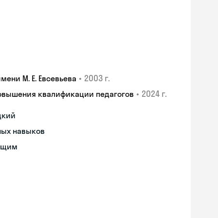
•
2003 г.
ени М. Е. Евсевьева
•
2024 г.
повышения квалификации педагогов
цкий
ных навыков
ющим