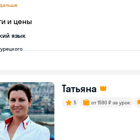
 дальше
ги и цены
кий язык
турецкого
Татьяна
5
от 1590 ₽ за урок