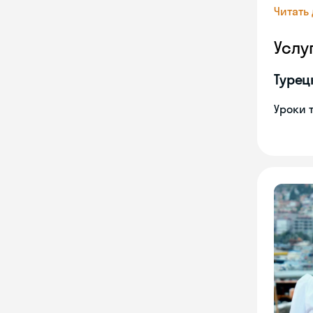
Читать
Услу
Турец
Уроки 