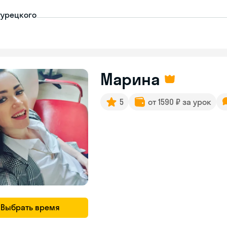
турецкого
Марина
5
от 1590 ₽ за урок
Выбрать время