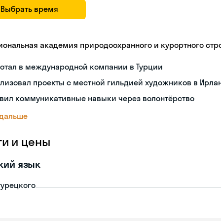
Выбрать время
иональная академия природоохранного и курортного стр
ботал в международной компании в Турции
лизовал проекты с местной гильдией художников в Ирла
звил коммуникативные навыки через волонтёрство
 дальше
ги и цены
кий язык
турецкого