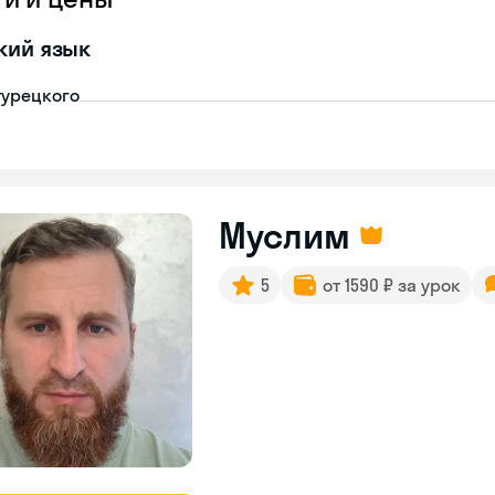
кий язык
турецкого
Муслим
5
от 1590 ₽ за урок