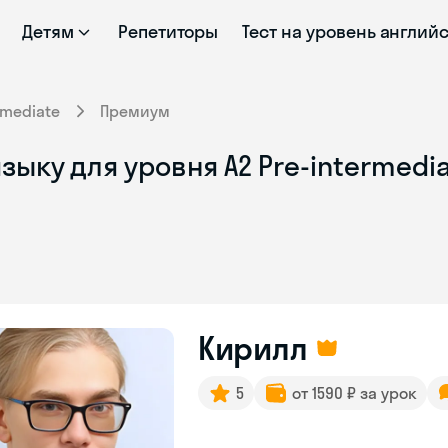
Детям
Репетиторы
Тест на уровень англий
rmediate
Премиум
ыку для уровня A2 Pre-intermedia
Кирилл
5
от 1590 ₽ за урок