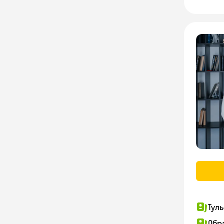
Тул
Обр