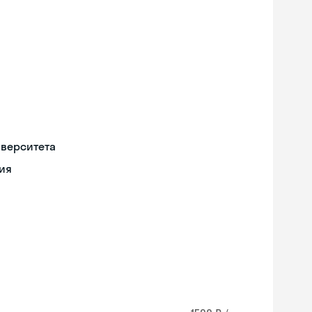
иверситета
ия