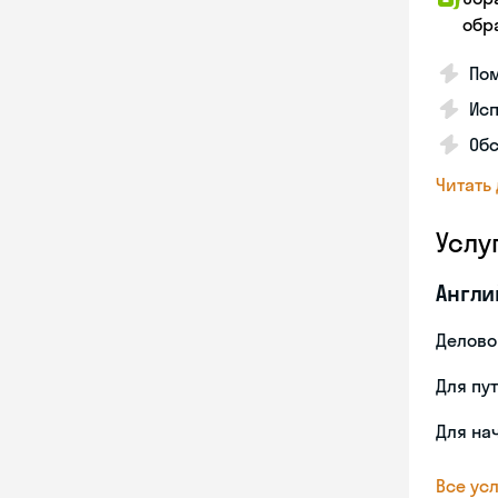
обр
Пом
Исп
Об
Читать
Услу
Англи
Делово
Для пу
Для на
Все усл