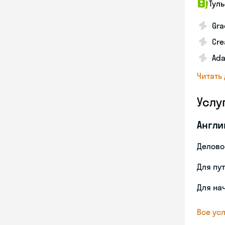
Тул
Gra
Cre
Ada
Читать
Услу
Англи
Делово
Для пу
Для на
Все усл