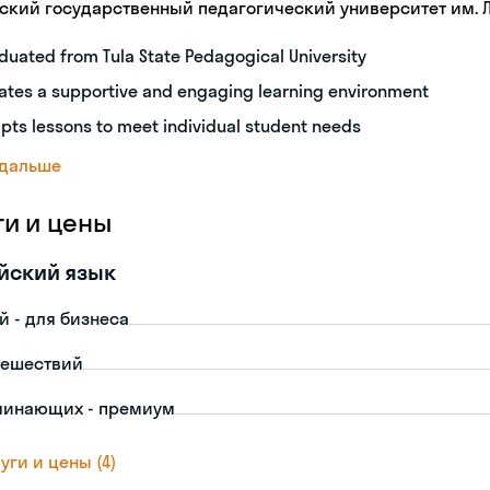
ьский государственный педагогический университет им. Л.
duated from Tula State Pedagogical University
ates a supportive and engaging learning environment
pts lessons to meet individual student needs
 дальше
ги и цены
йский язык
й - для бизнеса
тешествий
чинающих - премиум
уги и цены (4)