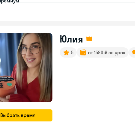
премиум
Юлия
5
от 1590 ₽ за урок
Выбрать время