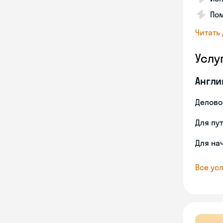
Пом
Читать
Услу
Англи
Делово
Для пу
Для на
Все усл