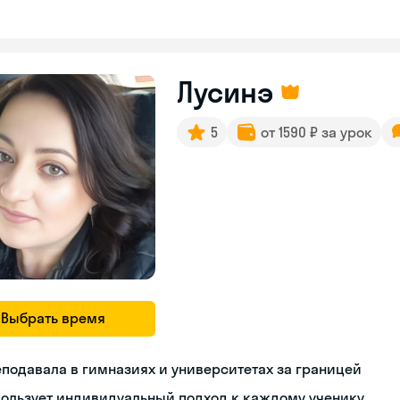
Лусинэ
5
от 1590 ₽ за урок
Выбрать время
подавала в гимназиях и университетах за границей
пользует индивидуальный подход к каждому ученику