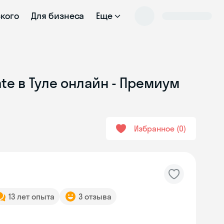
ского
Для бизнеса
Еще
te в Туле онлайн - Премиум
Избранное
0
13 лет опыта
3 отзыва