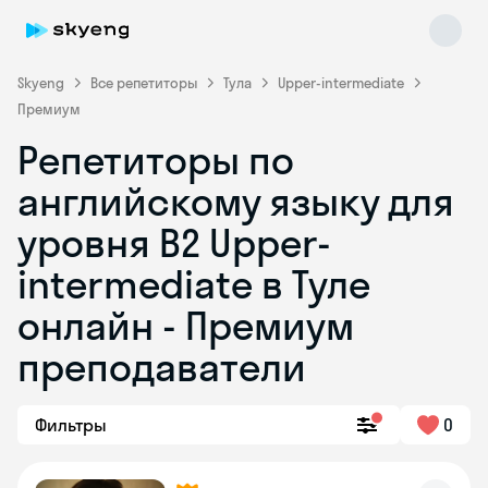
Skyeng
Все репетиторы
Тула
Upper-intermediate
Премиум
Репетиторы по
английскому языку для
уровня B2 Upper-
intermediate в Туле
Skyeng Chat
online
онлайн - Премиум
преподаватели
Фильтры
0