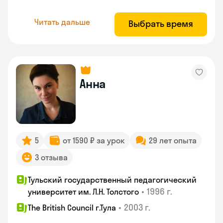
Читать дальше
Выбрать время
Анна
5
от 1590 ₽ за урок
29 лет опыта
3 отзыва
Тульский государственный педагогический
•
1996 г.
университет им. Л.Н. Толстого
•
2003 г.
The British Council г.Тула