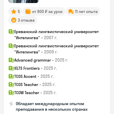
5
от 900 ₽ за урок
11 лет опыта
3 отзыва
Ереванский лингвистический университет
•
2007 г.
"Интелингва"
Ереванский лингвистический университет
•
2009 г.
"Интелингва"
•
2025 г.
Advanced grammar
•
2025 г.
IELTS Frontiers
•
2025 г.
TCOS Accent
•
2025 г.
TCOS Teacher
•
2025 г.
TCOW Teacher
Обладает международным опытом
преподавания в нескольких странах