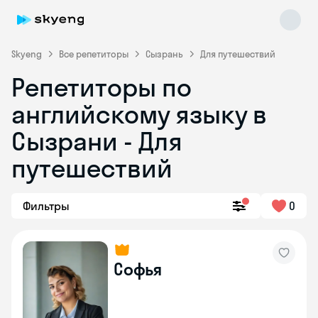
Skyeng
Все репетиторы
Сызрань
Для путешествий
Репетиторы по
английскому языку в
Сызрани - Для
путешествий
Skyeng Chat
online
Фильтры
0
Софья