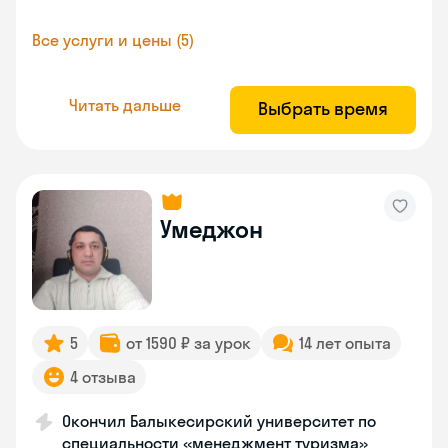
Все услуги и цены (5)
Читать дальше
Выбрать время
Умеджон
5
от 1590 ₽ за урок
14 лет опыта
4 отзыва
Окончил Балыкесирский университет по
специальности «менеджмент туризма»