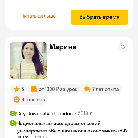
Читать дальше
Выбрать время
Марина
5
от 1090 ₽ за урок
7 лет опыта
6 отзывов
•
2019 г.
City, University of London
Национальный исследовательский
университет «Высшая школа экономики» (НИУ
•
2012 г.