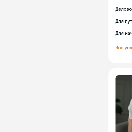
Делово
Для пу
Для на
Все усл