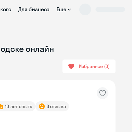
ского
Для бизнеса
Еще
водске онлайн
Избранное
0
10 лет опыта
3 отзыва