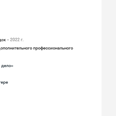
•
2022 г.
дск
дополнительного профессионального
 дело»
гере