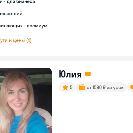
й - для бизнеса
тешествий
чинающих - премиум
уги и цены (4)
Юлия
5
от 1590 ₽ за урок