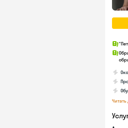
"Пе
Обр
обра
Око
Про
Обу
Читать
Услу