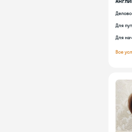
Англи
Делово
Для пу
Для на
Все усл