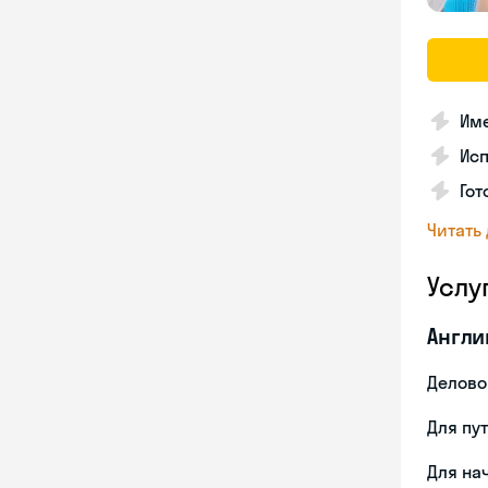
Име
Ис
Гот
Читать
Услу
Англи
Делово
Для пу
Для на