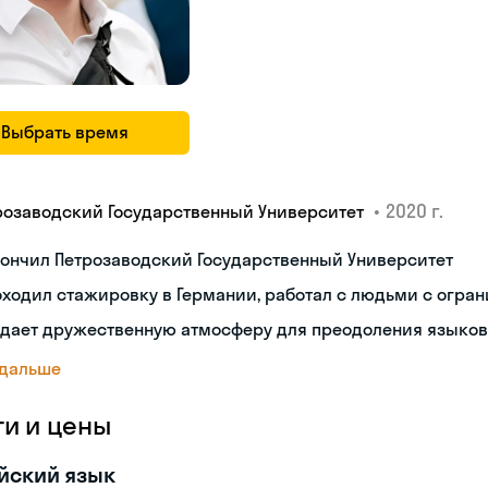
Выбрать время
•
2020 г.
розаводский Государственный Университет
ончил Петрозаводский Государственный Университет
оходил стажировку в Германии, работал с людьми с огр
здает дружественную атмосферу для преодоления языков
 дальше
ги и цены
йский язык