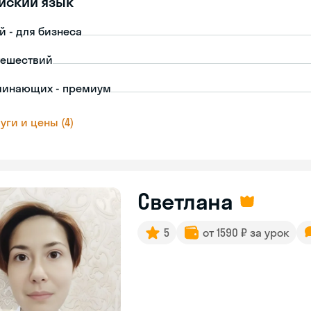
йский язык
й - для бизнеса
тешествий
чинающих - премиум
уги и цены (4)
Светлана
5
от 1590 ₽ за урок