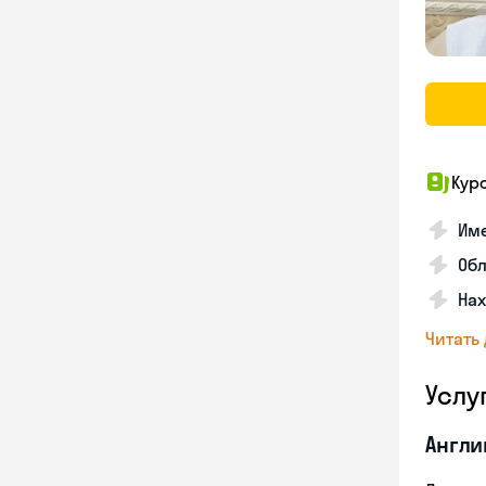
Кур
Име
Об
На
Читать
Услу
Англи