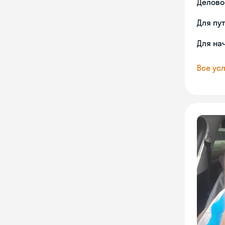
Делово
Для пу
Для на
Все усл