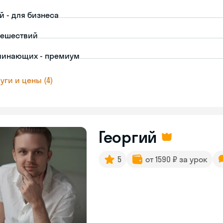
й - для бизнеса
тешествий
чинающих - премиум
уги и цены (4)
Георгий
5
от 1590 ₽ за урок