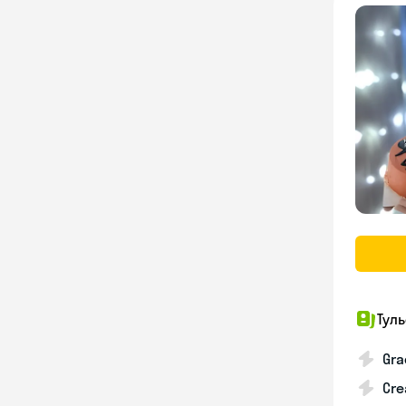
Тул
Gra
Cre