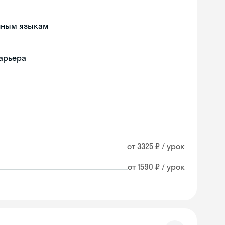
анным языкам
барьера
от 3325 ₽ / урок
от 1590 ₽ / урок