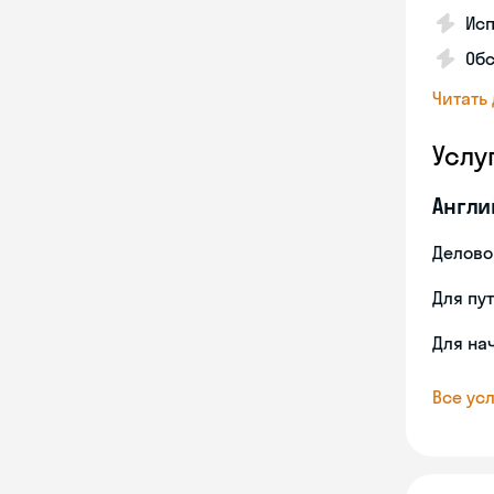
Исп
Об
Читать
Услу
Англи
Делово
Для пу
Для на
Все усл