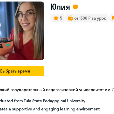
Юлия
5
от 1590 ₽ за урок
Выбрать время
ьский государственный педагогический университет им. Л.
duated from Tula State Pedagogical University
ates a supportive and engaging learning environment