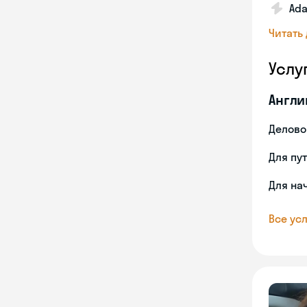
Ada
Читать
Услу
Англи
Делово
Для пу
Для на
Все усл