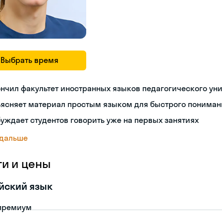
Выбрать время
нчил факультет иностранных языков педагогического ун
ъясняет материал простым языком для быстрого пониман
уждает студентов говорить уже на первых занятиях
 дальше
ги и цены
йский язык
премиум