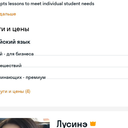
pts lessons to meet individual student needs
 дальше
ги и цены
йский язык
й - для бизнеса
тешествий
чинающих - премиум
уги и цены (4)
Лусинэ