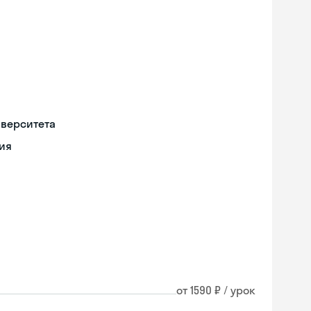
иверситета
ия
от 1590 ₽ / урок