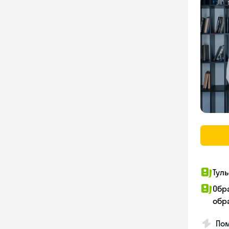
Тул
Обр
обр
Пом