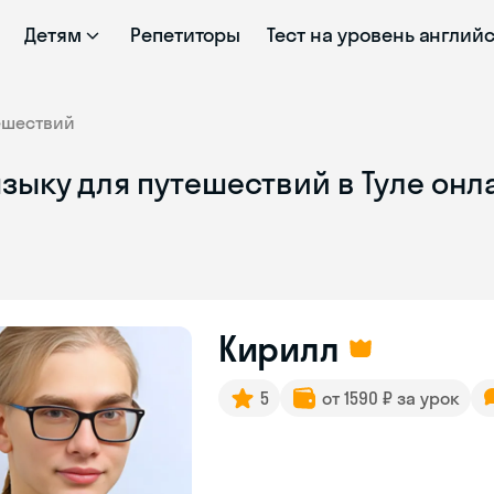
Детям
Репетиторы
Тест на уровень англий
ешествий
зыку для путешествий в Туле онл
Кирилл
5
от 1590 ₽ за урок