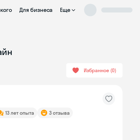
ского
Для бизнеса
Еще
айн
Избранное
0
13 лет опыта
3 отзыва