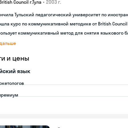
•
2003 г.
British Council г.Тула
нчила Тульский педагогический университет по иностр
шла курс по коммуникативной методике от British Council
ользует коммуникативный метод для снятия языкового 
 дальше
ги и цены
йский язык
ркетологов
премиум