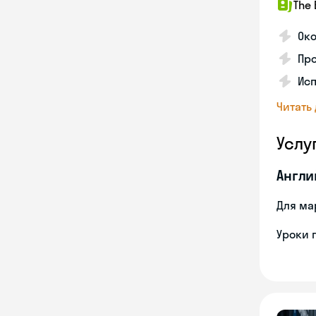
The 
Око
Про
Исп
Читать
Услу
Англи
Для ма
Уроки 