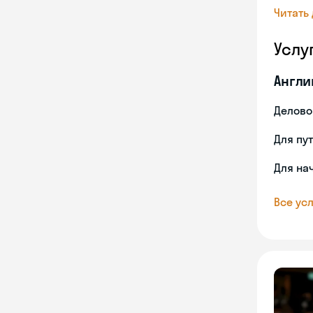
Читать
Услу
Англи
Делово
Для пу
Для на
Все усл