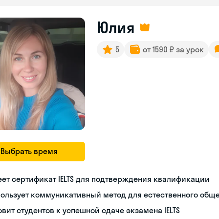
Юлия
5
от 1590 ₽ за урок
Выбрать время
ет сертификат IELTS для подтверждения квалификации
пользует коммуникативный метод для естественного общ
овит студентов к успешной сдаче экзамена IELTS