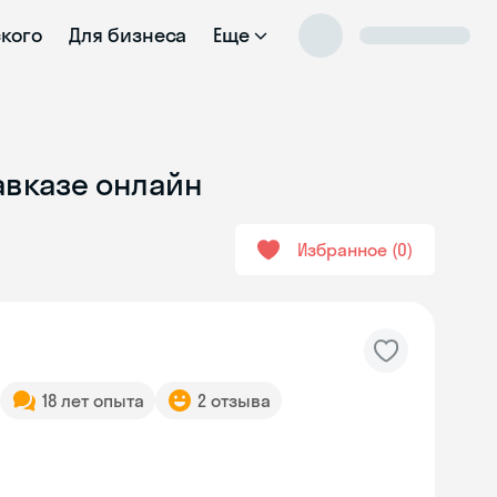
ского
Для бизнеса
Еще
авказе онлайн
Избранное
0
18 лет опыта
2 отзыва