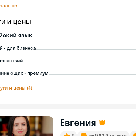
 дальше
ги и цены
йский язык
й - для бизнеса
тешествий
чинающих - премиум
уги и цены (4)
Евгения