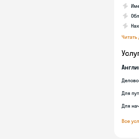
Име
Об
На
Читать
Услу
Англи
Делово
Для пу
Для на
Все усл