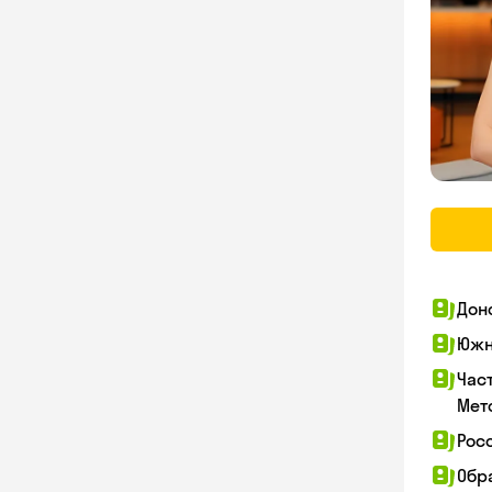
Дон
Южн
Час
Мет
Рос
Обр