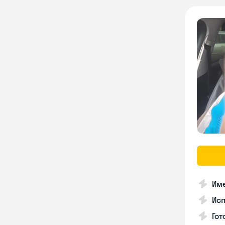
Име
Ис
Гот