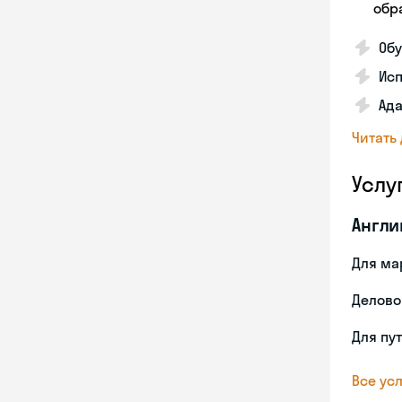
обра
Обу
Ис
Ада
Читать
Услу
Англи
Для ма
Делово
Для пу
Все усл