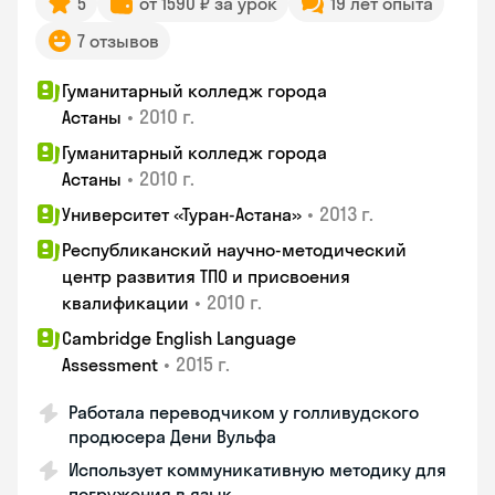
5
от 1590 ₽ за урок
19 лет опыта
7 отзывов
Гуманитарный колледж города
•
2010 г.
Астаны
Гуманитарный колледж города
•
2010 г.
Астаны
•
2013 г.
Университет «Туран-Астана»
Республиканский научно-методический
центр развития ТПО и присвоения
•
2010 г.
квалификации
Cambridge English Language
•
2015 г.
Assessment
Работала переводчиком у голливудского
продюсера Дени Вульфа
Использует коммуникативную методику для
погружения в язык