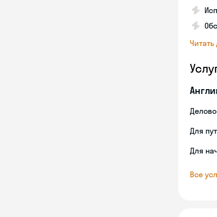
Исп
Об
Читать
Услу
Англи
Делово
Для пу
Для на
Все усл