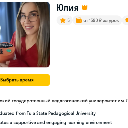
Юлия
5
от 1590 ₽ за урок
Выбрать время
ьский государственный педагогический университет им. Л.
duated from Tula State Pedagogical University
ates a supportive and engaging learning environment