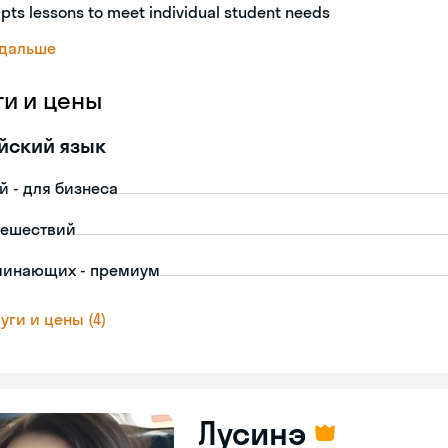
pts lessons to meet individual student needs
 дальше
ги и цены
йский язык
й - для бизнеса
тешествий
чинающих - премиум
уги и цены (4)
Лусинэ