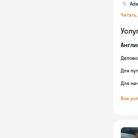
Ada
Читать
Услу
Англи
Делово
Для пу
Для на
Все усл