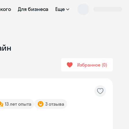
ского
Для бизнеса
Еще
айн
Избранное
0
13 лет опыта
3 отзыва