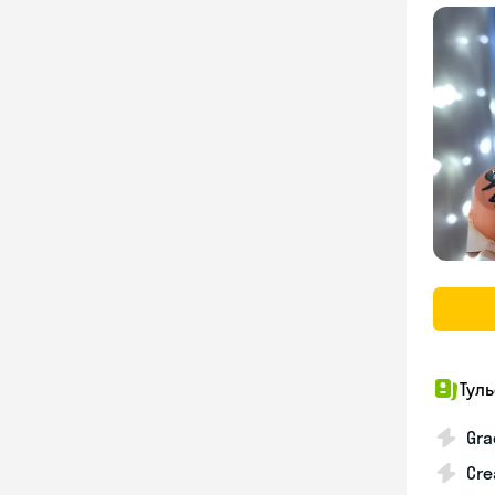
Тул
Gra
Cre