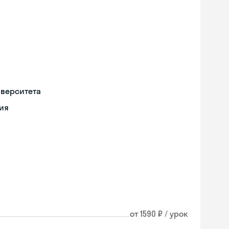
иверситета
ия
от 1590 ₽ / урок