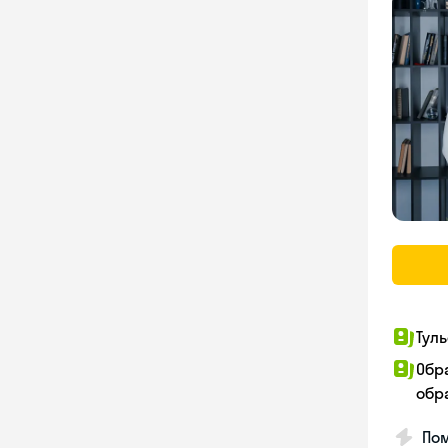
Тул
Обр
обр
Пом