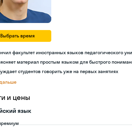
Выбрать время
нчил факультет иностранных языков педагогического ун
ъясняет материал простым языком для быстрого пониман
уждает студентов говорить уже на первых занятиях
 дальше
ги и цены
йский язык
премиум