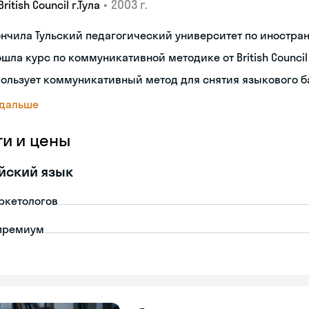
•
2003 г.
British Council г.Тула
нчила Тульский педагогический университет по иностр
шла курс по коммуникативной методике от British Council
ользует коммуникативный метод для снятия языкового 
 дальше
ги и цены
йский язык
ркетологов
премиум