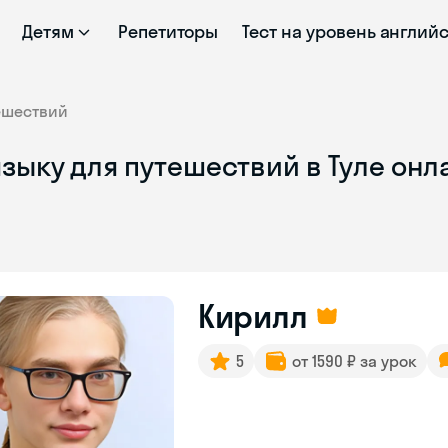
Детям
Репетиторы
Тест на уровень англий
ешествий
зыку для путешествий в Туле онл
Кирилл
5
от 1590 ₽ за урок