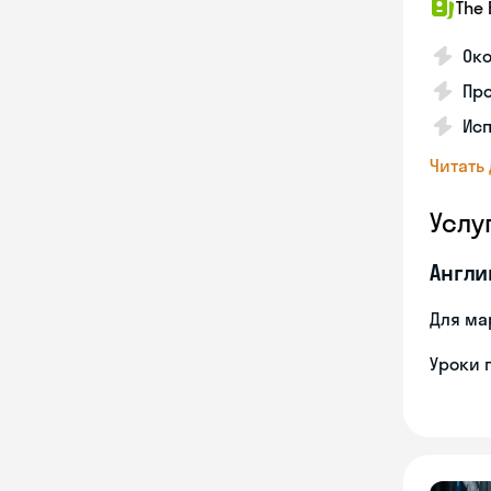
The 
Око
Про
Исп
Читать
Услу
Англи
Для ма
Уроки 