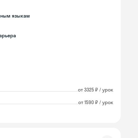
анным языкам
барьера
от 3325 ₽ / урок
от 1590 ₽ / урок