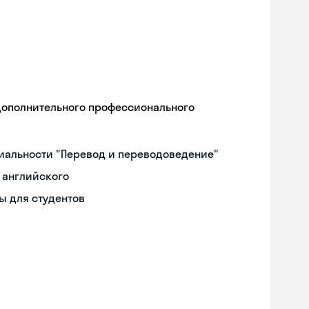
дополнительного профессионального
иальности "Перевод и переводоведение"
 английского
ы для студентов
Skyeng Chat
online