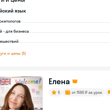
йский язык
ркетологов
й - для бизнеса
тешествий
уги и цены (5)
Елена
5
от 1590 ₽ за урок