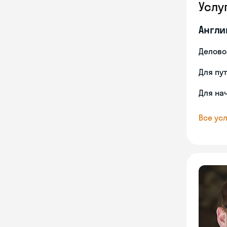
Услу
Англи
Делово
Для пу
Для на
Все усл