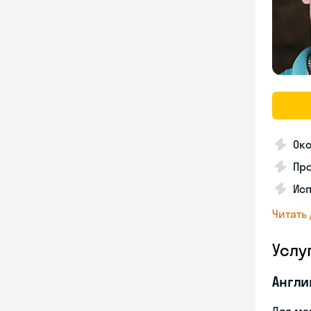
Ок
Про
Ис
Читать
Услу
Англи