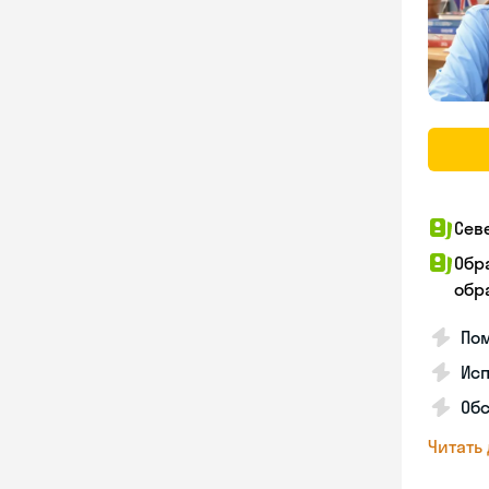
Сев
Обр
обра
Пом
Ис
Обс
Читать