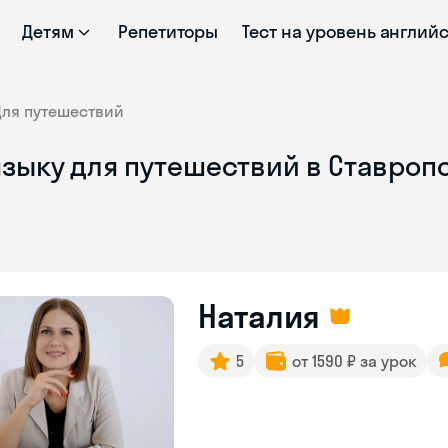
Детям
Репетиторы
Тест на уровень англий
Для путешествий
языку для путешествий в Ставроп
Наталия
5
от 1590 ₽ за урок