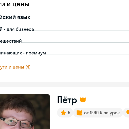
ги и цены
йский язык
й - для бизнеса
тешествий
чинающих - премиум
уги и цены (4)
Пётр
5
от 1590 ₽ за урок