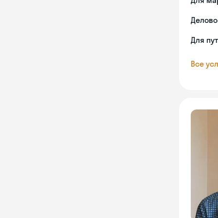
Для ма
Делово
Для пу
Все усл