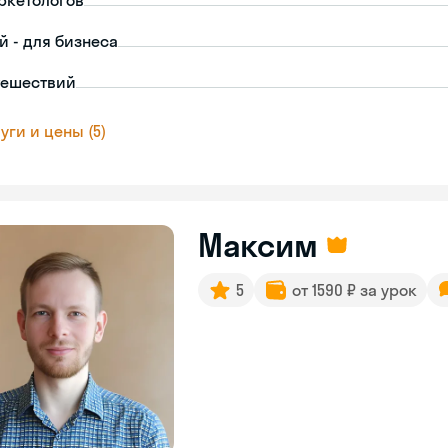
ркетологов
й - для бизнеса
тешествий
уги и цены (5)
Максим
5
от 1590 ₽ за урок