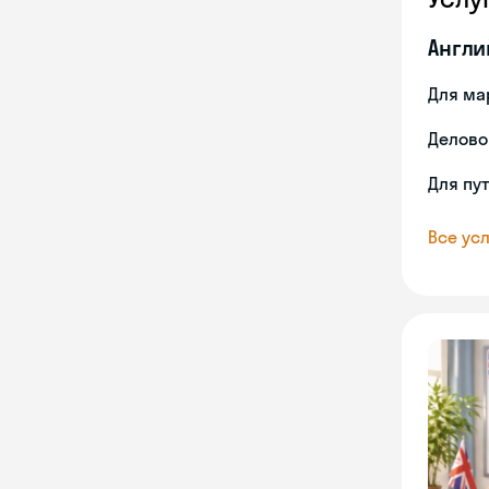
Англи
Для ма
Делово
Для пу
Все усл