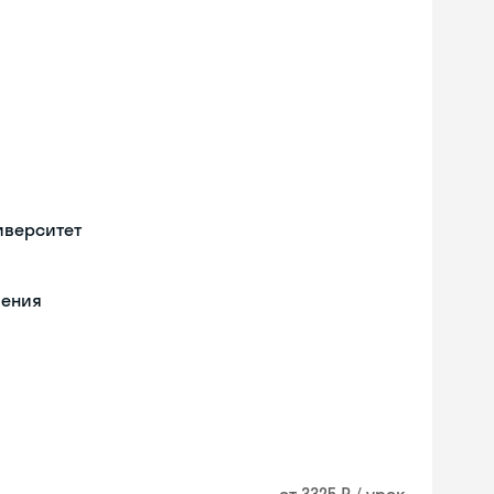
иверситет
чения