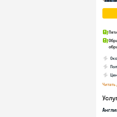
Пят
Обр
обра
Око
По
Цен
Читать
Услу
Англи