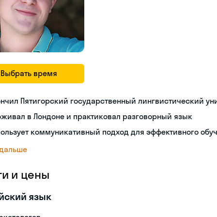
Выбрать время
ончил Пятигорский государственный лингвистический ун
живал в Лондоне и практиковал разговорный язык
пользует коммуникативный подход для эффективного обу
 дальше
ги и цены
йский язык