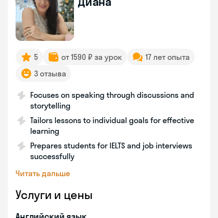
Диана
5
от 1590 ₽ за урок
17 лет опыта
3 отзыва
Focuses on speaking through discussions and
storytelling
Tailors lessons to individual goals for effective
learning
Prepares students for IELTS and job interviews
successfully
Читать дальше
Услуги и цены
Английский язык