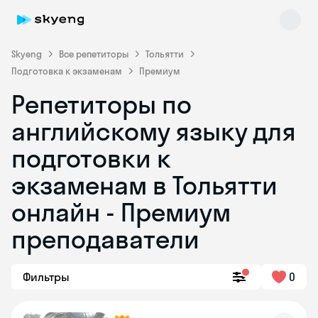
Skyeng
Все репетиторы
Тольятти
Подготовка к экзаменам
Премиум
Репетиторы по
английскому языку для
подготовки к
экзаменам в Тольятти
Skyeng Chat
online
онлайн - Премиум
преподаватели
Фильтры
0