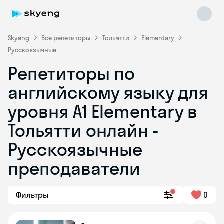
Skyeng
Все репетиторы
Тольятти
Elementary
Русскоязычные
Репетиторы по
английскому языку для
уровня A1 Elementary в
Тольятти онлайн -
Skyeng Chat
online
Русскоязычные
преподаватели
Фильтры
0