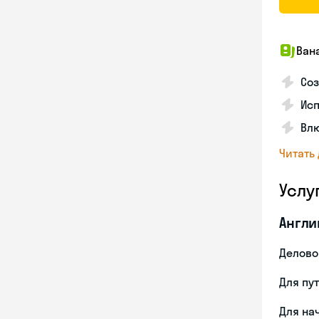
Ван
Соз
Ис
Влю
Читать
Услу
Англи
Делово
Для пу
Для на