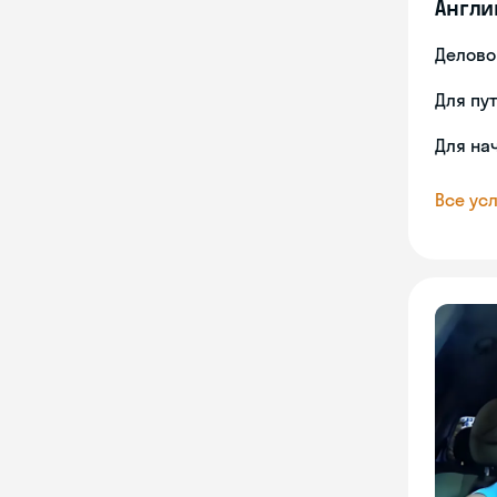
Англи
Делово
Для пу
Для на
Все усл