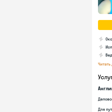
Око
Ис
Вед
Читать
Услу
Англи
Делово
Для пу