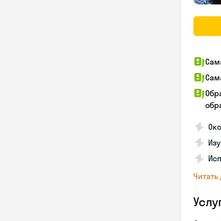
Сам
Сам
Обр
обра
Око
Изу
Исп
Читать
Услу