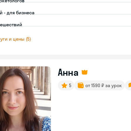
ркетологов
й - для бизнеса
тешествий
уги и цены (5)
Анна
5
от 1590 ₽ за урок