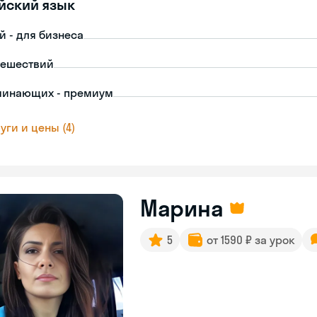
йский язык
й - для бизнеса
тешествий
чинающих - премиум
уги и цены (4)
Марина
5
от 1590 ₽ за урок