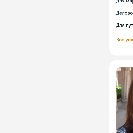
Для ма
Делово
Для пу
Все усл