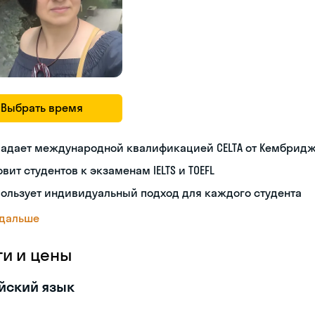
Выбрать время
ладает международной квалификацией CELTA от Кембрид
овит студентов к экзаменам IELTS и TOEFL
ользует индивидуальный подход для каждого студента
 дальше
ги и цены
йский язык