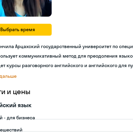
Выбрать время
нчила Арцахский государственный университет по спец
пользует коммуникативный метод для преодоления языко
ет курсы разговорного английского и английского для п
 дальше
ги и цены
йский язык
й - для бизнеса
тешествий