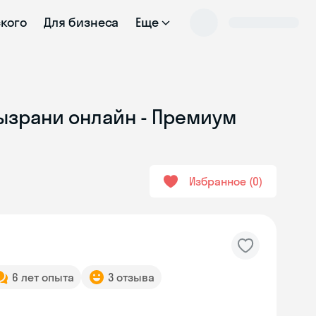
ского
Для бизнеса
Еще
Сызрани онлайн - Премиум
Избранное
0
6 лет опыта
3 отзыва