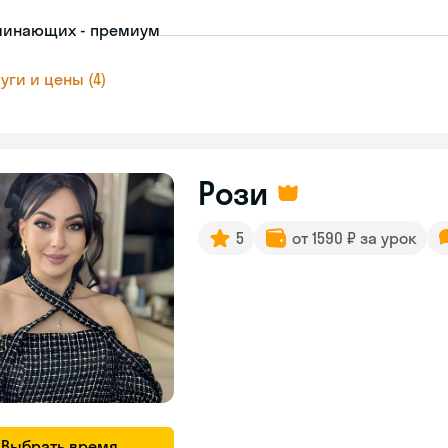
чинающих - премиум
уги и цены (4)
Рози
5
от 1590 ₽ за урок
Выбрать время