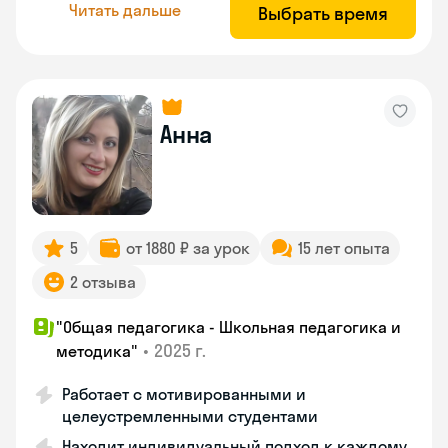
Читать дальше
Выбрать время
Анна
5
от 1880 ₽ за урок
15 лет опыта
2 отзыва
"Общая педагогика - Школьная педагогика и
•
2025 г.
методика"
Работает с мотивированными и
целеустремленными студентами
Находит индивидуальный подход к каждому