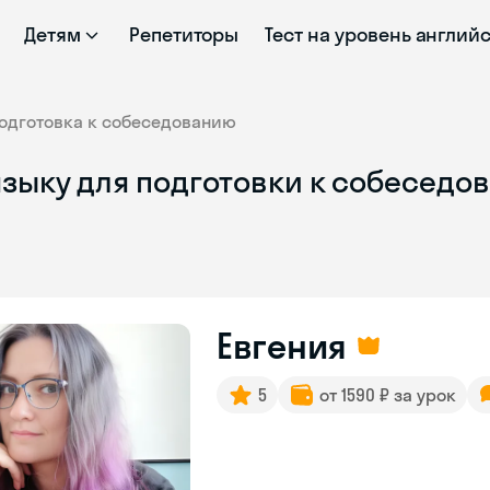
Детям
Репетиторы
Тест на уровень англий
одготовка к собеседованию
языку для подготовки к собеседо
Евгения
5
от 1590 ₽ за урок