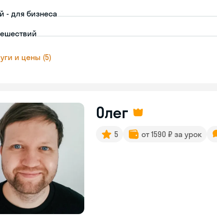
й - для бизнеса
тешествий
уги и цены (5)
Олег
5
от 1590 ₽ за урок