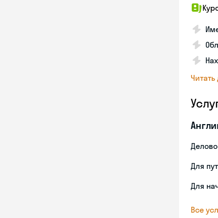
Кур
Име
Об
На
Читать
Услу
Англи
Делово
Для пу
Для на
Все усл