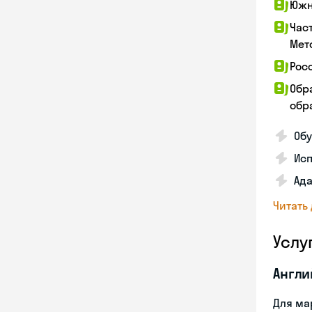
Южн
Час
Мет
Рос
Обр
обра
Обу
Ис
Ада
Читать
Услу
Англи
Для ма