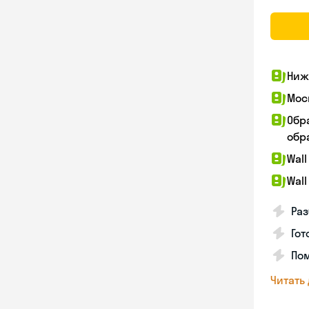
Ниж
Мос
Обр
обра
Wall
Wall
Раз
Гот
По
Читать