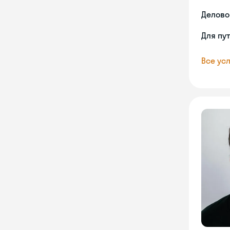
Делово
Для пу
Все усл