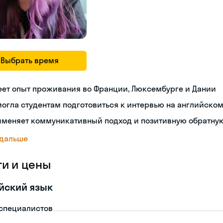
Выбрать время
еет опыт проживания во Франции, Люксембурге и Дании
огла студентам подготовиться к интервью на английско
именяет коммуникативный подход и позитивную обратную
 дальше
ги и цены
йский язык
-специалистов