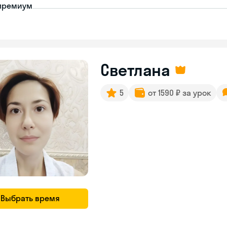
премиум
Светлана
5
от 1590 ₽ за урок
Выбрать время