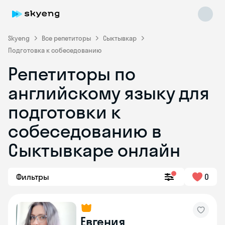
Skyeng
Все репетиторы
Сыктывкар
Подготовка к собеседованию
Репетиторы по
английскому языку для
подготовки к
собеседованию в
Skyeng Chat
online
Сыктывкаре онлайн
Фильтры
0
Евгения