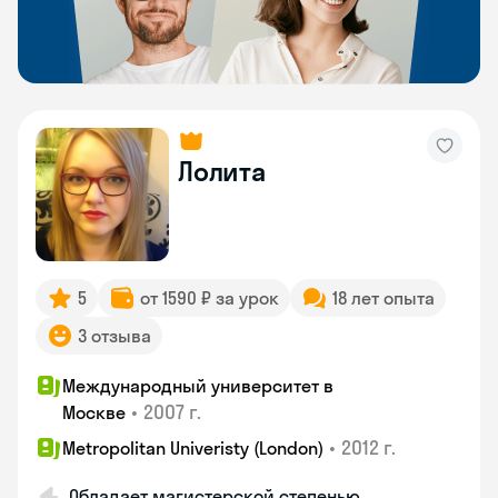
Лолита
5
от 1590 ₽ за урок
18 лет опыта
3 отзыва
Международный университет в
•
2007 г.
Москве
•
2012 г.
Metropolitan Univeristy (London)
Обладает магистерской степенью