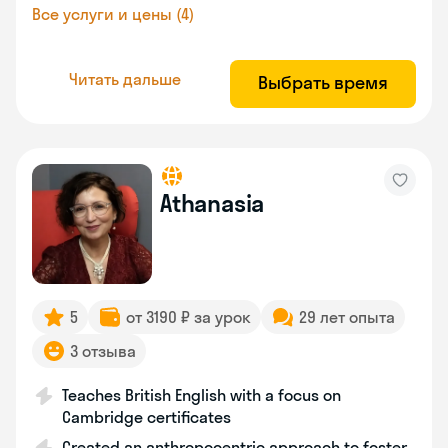
Все услуги и цены (4)
Читать дальше
Выбрать время
Athanasia
5
от 3190 ₽ за урок
29 лет опыта
3 отзыва
Teaches British English with a focus on
Cambridge certificates
Created an anthropocentric approach to foster