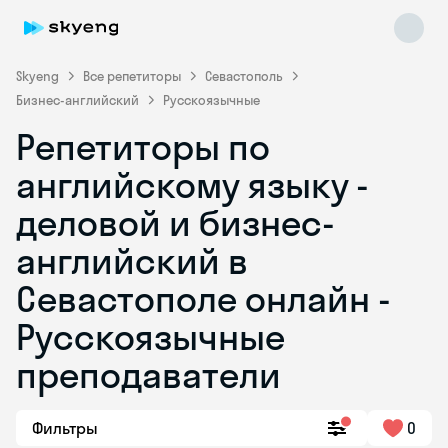
Skyeng
Все репетиторы
Севастополь
Бизнес-английский
Русскоязычные
Репетиторы по
английскому языку -
деловой и бизнес-
английский в
Skyeng Chat
online
Севастополе онлайн -
Русскоязычные
преподаватели
Фильтры
0