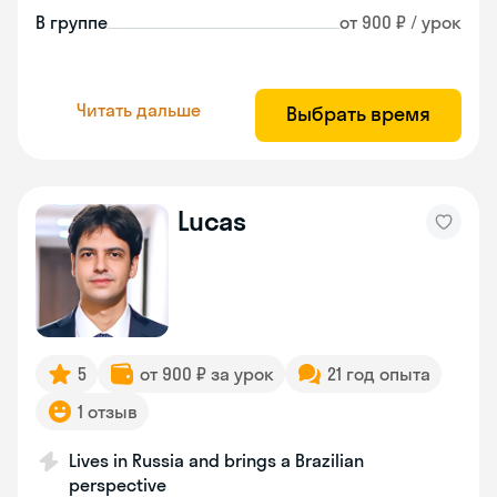
В группе
от 900 ₽ / урок
Читать дальше
Выбрать время
Lucas
5
от 900 ₽ за урок
21 год опыта
1 отзыв
Lives in Russia and brings a Brazilian
perspective