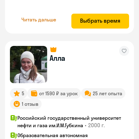
Читать дальше
Выбрать время
Алла
5
от 1590 ₽ за урок
25 лет опыта
1 отзыв
Российский государственный университет
•
2000 г.
нефти и газа им.И.М.Губкина
Образовательная автономная