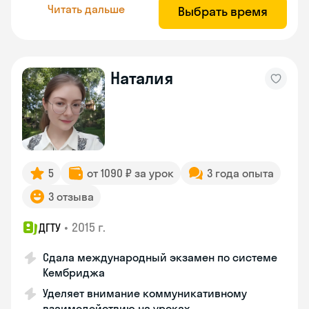
Читать дальше
Выбрать время
Наталия
5
от 1090 ₽ за урок
3 года опыта
3 отзыва
•
2015 г.
ДГТУ
Сдала международный экзамен по системе
Кембриджа
Уделяет внимание коммуникативному
взаимодействию на уроках