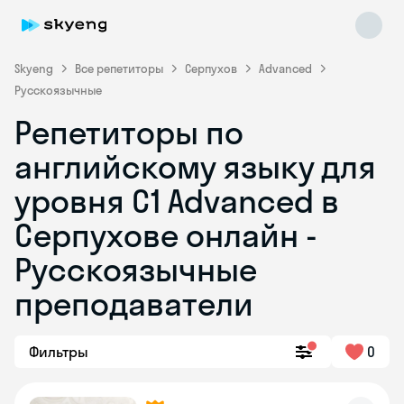
Skyeng
Все репетиторы
Серпухов
Advanced
Русскоязычные
Репетиторы по
английскому языку для
уровня C1 Advanced в
Серпухове онлайн -
Skyeng Chat
online
Русскоязычные
преподаватели
Фильтры
0