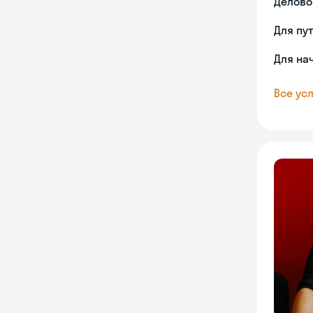
Делово
Для пу
Для на
Все усл