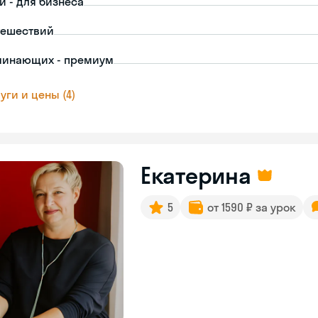
й - для бизнеса
тешествий
чинающих - премиум
уги и цены (4)
Екатерина
5
от 1590 ₽ за урок