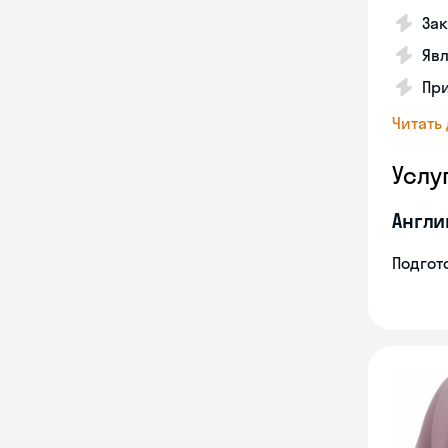
Зак
Явл
При
Читать
Услу
Англи
Подгото