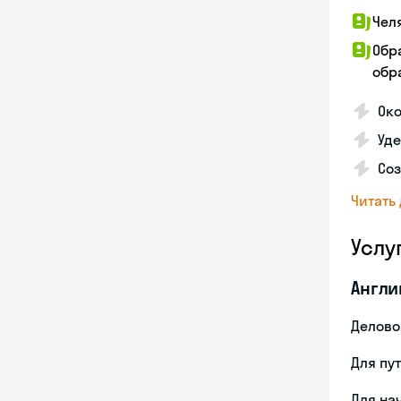
Чел
Обр
обра
Око
Уд
Со
Читать
Услу
Англи
Делово
Для пу
Для на