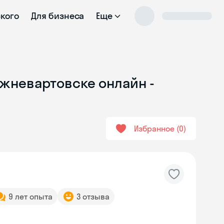
ского
Для бизнеса
Еще
ижневартовске онлайн -
Избранное
0
9 лет опыта
3 отзыва