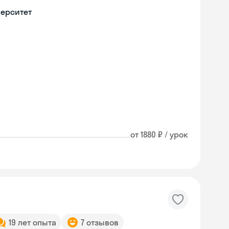
верситет
от 1880 ₽ / урок
Skyeng Chat
19 лет опыта
7 отзывов
online