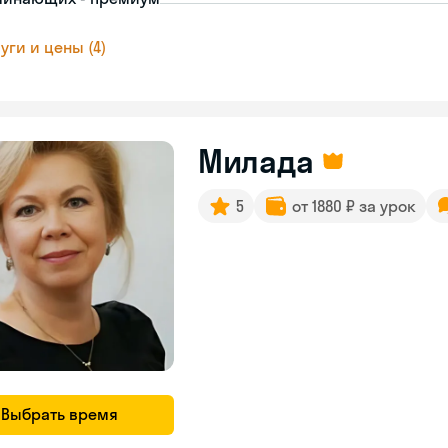
уги и цены (4)
Милада
5
от 1880 ₽ за урок
Выбрать время