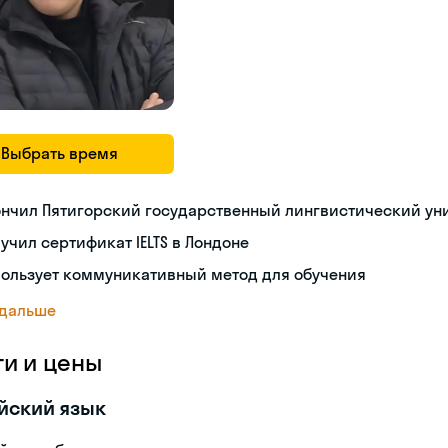
Выбрать время
ончил Пятигорский государственный лингвистический ун
учил сертификат IELTS в Лондоне
пользует коммуникативный метод для обучения
 дальше
ги и цены
йский язык