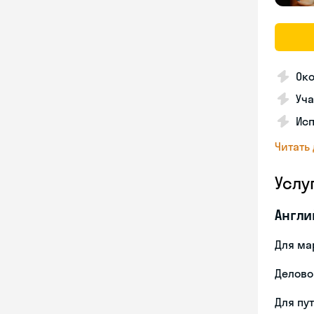
Ок
Уча
Ис
Читать
Услу
Англи
Для ма
Делово
Для пу