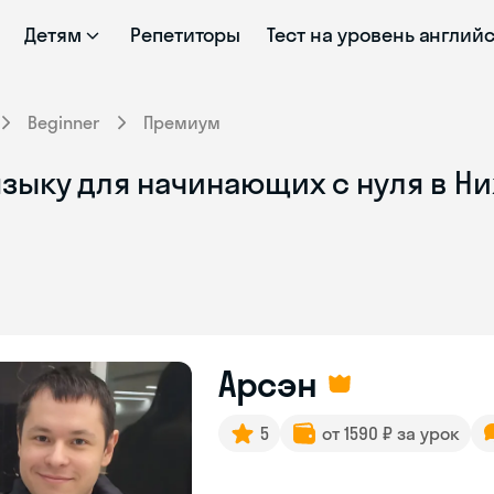
Детям
Репетиторы
Тест на уровень англий
Beginner
Премиум
языку для начинающих с нуля в Н
Арсэн
5
от 1590 ₽ за урок