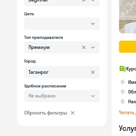
Цель
Тип преподавателя
Премиум
Город
Кур
Име
Удобное расписание
Об
Не выбрано
На
Читать
Сбросить фильтры
Услу