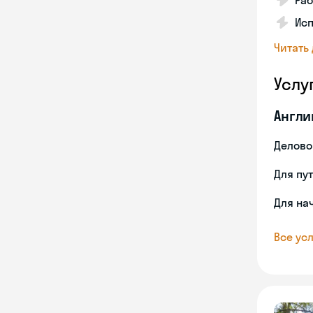
Ра
Ис
Читать
Услу
Англи
Делово
Для пу
Для на
Все усл