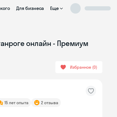
ского
Для бизнеса
Еще
ганроге онлайн - Премиум
Избранное
0
15 лет опыта
2 отзыва