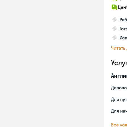
Цен
Раб
Гот
Ис
Читать
Услу
Англи
Делово
Для пу
Для на
Все усл