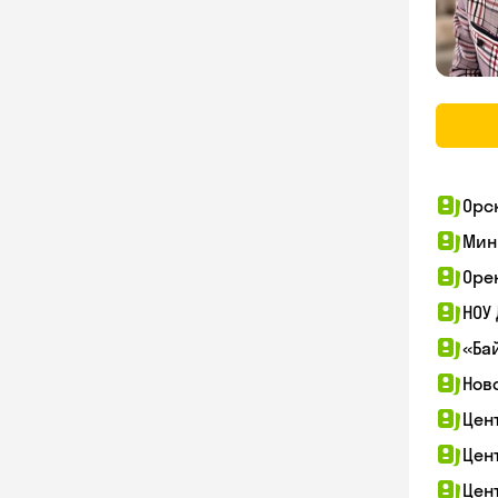
Орс
Мин
Оре
НОУ
«Ба
Нов
Цен
Цен
Цен