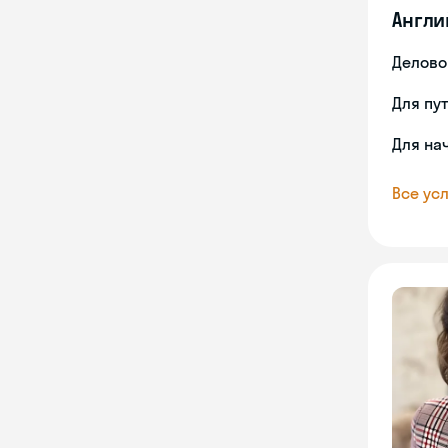
Англи
Делово
Для пу
Для на
Все усл