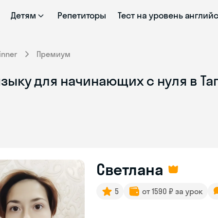
Детям
Репетиторы
Тест на уровень англий
inner
Премиум
зыку для начинающих с нуля в Та
Светлана
5
от 1590 ₽ за урок