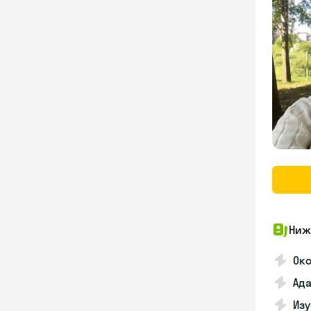
Ниж
Око
Ада
Изу