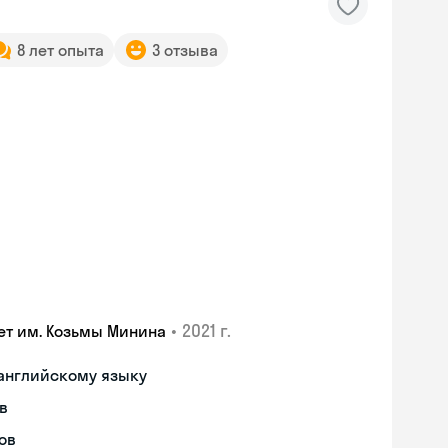
8 лет опыта
3 отзыва
•
2021 г.
ет им. Козьмы Минина
 английскому языку
в
Skyeng Chat
ов
online