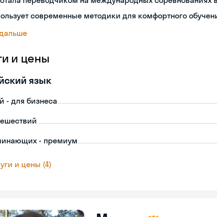
ботала переводчиком на международных соревнованиях в
пользует современные методики для комфортного обучен
 дальше
ги и цены
йский язык
й - для бизнеса
тешествий
чинающих - премиум
уги и цены (4)