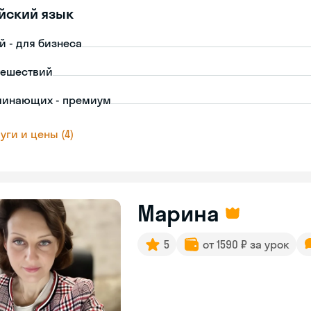
йский язык
й - для бизнеса
тешествий
чинающих - премиум
уги и цены (4)
Марина
5
от 1590 ₽ за урок