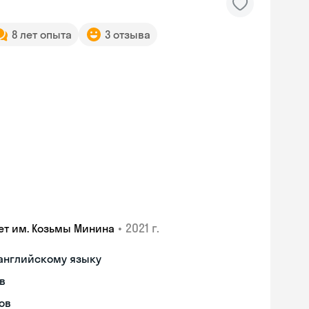
8 лет опыта
3 отзыва
•
2021 г.
ет им. Козьмы Минина
 английскому языку
в
Skyeng Chat
ов
online