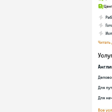
Цен
Раб
Гот
Ис
Читать
Услу
Англи
Делово
Для пу
Для на
Все усл