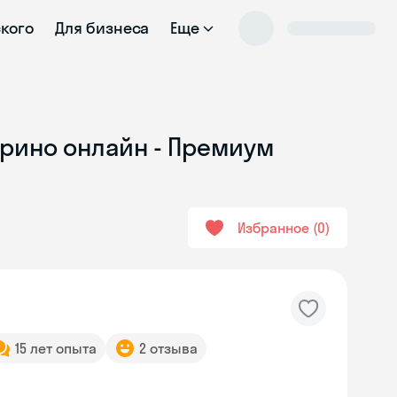
ского
Для бизнеса
Еще
урино онлайн - Премиум
Избранное
0
15 лет опыта
2 отзыва