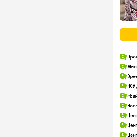
Орс
Мин
Оре
НОУ
«Ба
Нов
Цен
Цен
Цен