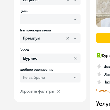
Цель
Тип преподавателя
Премиум
Город
Кур
Име
Удобное расписание
Об
Не выбрано
На
Читать
Сбросить фильтры
Услу