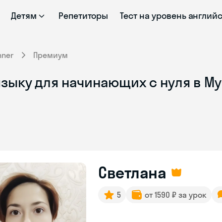
Детям
Репетиторы
Тест на уровень англий
nner
Премиум
языку для начинающих с нуля в М
Светлана
5
от 1590 ₽ за урок