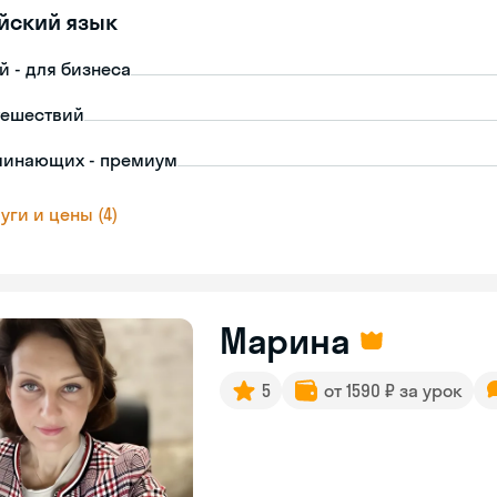
йский язык
й - для бизнеса
тешествий
чинающих - премиум
уги и цены (4)
Марина
5
от 1590 ₽ за урок