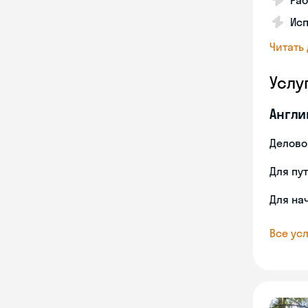
Ра
Ис
Читать
Услу
Англи
Делово
Для пу
Для на
Все усл