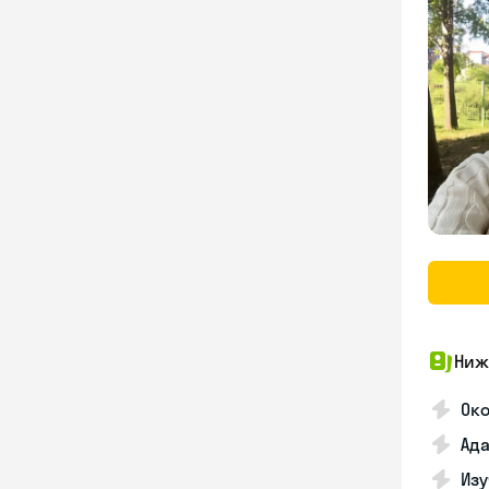
Ниж
Око
Ада
Изу