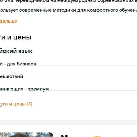
ботала переводчиком на международных соревнованиях в
пользует современные методики для комфортного обучен
 дальше
ги и цены
йский язык
й - для бизнеса
тешествий
чинающих - премиум
уги и цены (4)