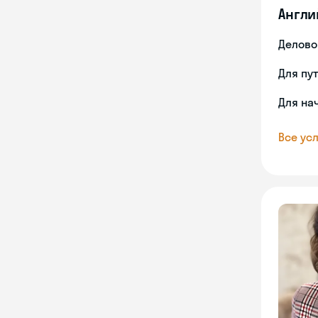
Англи
Делово
Для пу
Для на
Все усл