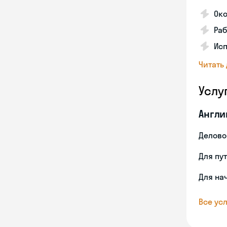
Ок
Раб
Ис
Читать
Услу
Англи
Делово
Для пу
Для на
Все усл