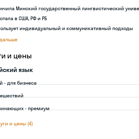
ончила Минский государственный лингвистический унив
отала в США, РФ и РБ
пользует индивидуальный и коммуникативный подходы
 дальше
ги и цены
йский язык
й - для бизнеса
тешествий
чинающих - премиум
уги и цены (4)