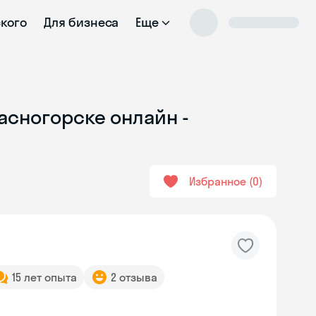
ского
Для бизнеса
Еще
асногорске онлайн -
Избранное
0
15 лет опыта
2 отзыва