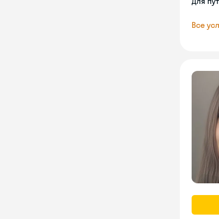
Для пу
Все усл