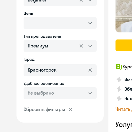
Цель
Тип преподавателя
Премиум
Город
Кур
Име
Удобное расписание
Об
Не выбрано
На
Читать
Сбросить фильтры
Услу