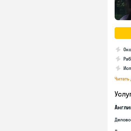
Око
Ра
Ис
Читать
Услу
Англи
Делово