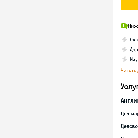
Ниж
Око
Ада
Изу
Читать
Услу
Англи
Для ма
Делово