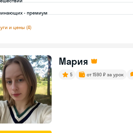
тешествий
чинающих - премиум
уги и цены (4)
Мария
5
от 1590 ₽ за урок