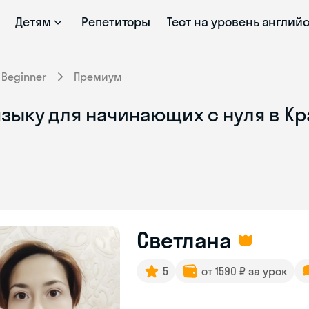
Детям
Репетиторы
Тест на уровень англий
Beginner
Премиум
зыку для начинающих с нуля в Кр
Светлана
5
от 1590 ₽ за урок