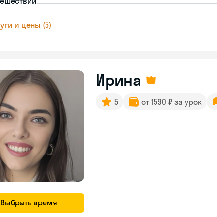
тешествий
уги и цены (5)
Ирина
5
от 1590 ₽ за урок
Выбрать время