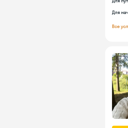
Для пу
Для на
Все усл