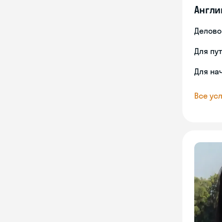
Англи
Делово
Для пу
Для на
Все усл