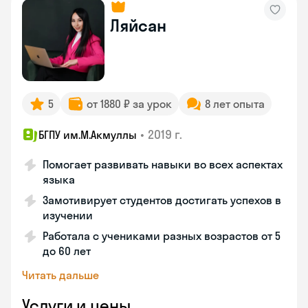
Ляйсан
5
от 1880 ₽ за урок
8 лет опыта
•
2019 г.
БГПУ им.М.Акмуллы
Помогает развивать навыки во всех аспектах
языка
Замотивирует студентов достигать успехов в
изучении
Работала с учениками разных возрастов от 5
до 60 лет
Читать дальше
Услуги и цены