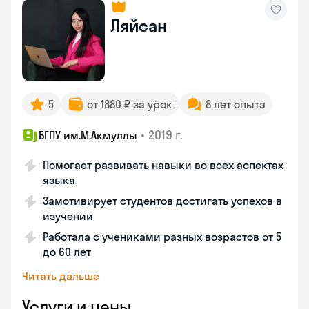
Ляйсан
5
от 1880 ₽ за урок
8 лет опыта
•
2019 г.
БГПУ им.М.Акмуллы
Помогает развивать навыки во всех аспектах
языка
Замотивирует студентов достигать успехов в
изучении
Работала с учениками разных возрастов от 5
до 60 лет
Читать дальше
Услуги и цены