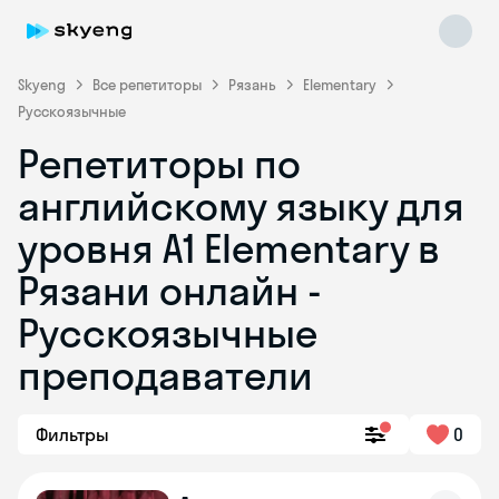
Skyeng
Все репетиторы
Рязань
Elementary
Русскоязычные
Репетиторы по
английскому языку для
уровня A1 Elementary в
Рязани онлайн -
Skyeng Chat
online
Русскоязычные
преподаватели
Фильтры
0