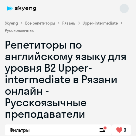
Skyeng
Все репетиторы
Рязань
Upper-intermediate
Русскоязычные
Репетиторы по
английскому языку для
уровня B2 Upper-
intermediate в Рязани
Skyeng Chat
online
онлайн -
Русскоязычные
преподаватели
Фильтры
0