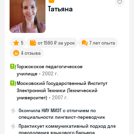
Татьяна
5
от 1590 ₽ за урок
7 лет опыта
4 отзыва
Торжокское педагогическое
•
2002 г.
училище
Московский Государственный Институт
Электронной Техники (Технический
•
2007 г.
университет)
Окончила НИУ МИЭТ с отличием по
специальности лингвист-переводчик
Практикует коммуникативный подход для
преодоления языкового барьера