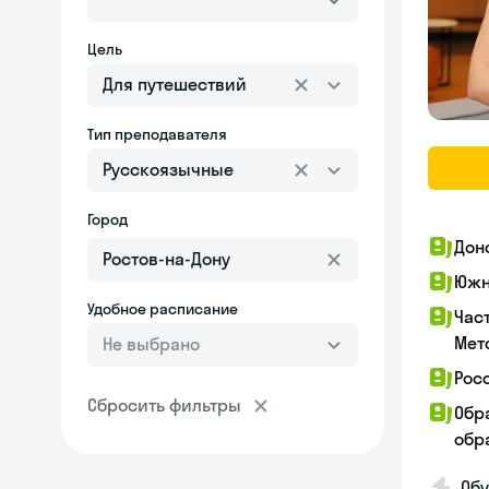
Цель
Для путешествий
Тип преподавателя
Русскоязычные
Город
Дон
Южн
Удобное расписание
Час
Мет
Не выбрано
Рос
Сбросить фильтры
Обр
обра
Обу