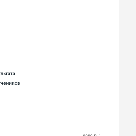
льтата
учеников
Skyeng Chat
online