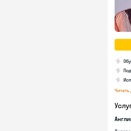
Обу
По
Ис
Читать
Услу
Англи