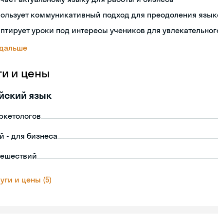
пользует коммуникативный подход для преодоления язык
птирует уроки под интересы учеников для увлекательног
 дальше
ги и цены
йский язык
ркетологов
й - для бизнеса
тешествий
уги и цены (5)