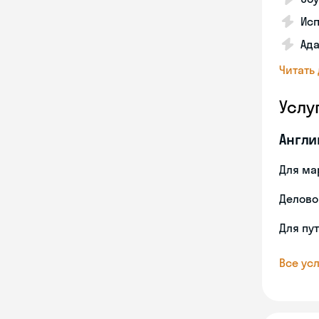
Ис
Ада
Читать
Услу
Англи
Для ма
Делово
Для пу
Все усл