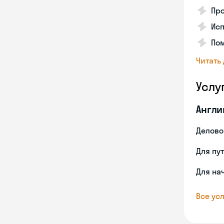
Пр
Ис
Пом
Читать
Услу
Англи
Делово
Для пу
Для на
Все усл