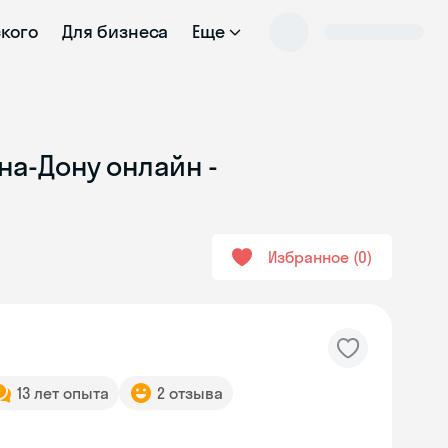
ского
Для бизнеса
Еще
на-Дону онлайн -
Избранное
0
13 лет опыта
2 отзыва