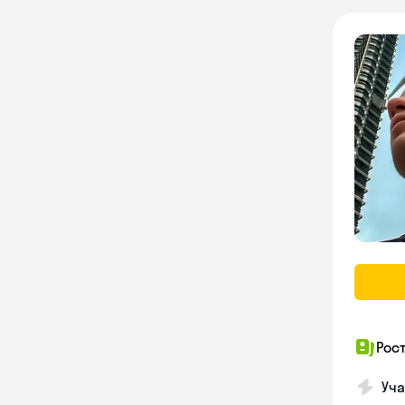
Рос
Уча