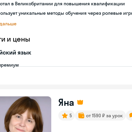
ботал в Великобритании для повышения квалификации
ользует уникальные методы обучения через ролевые иг
 дальше
ги и цены
йский язык
премиум
Яна
5
от 1590 ₽ за урок