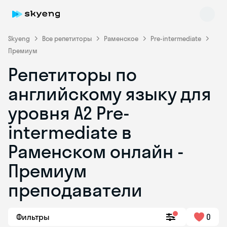
Skyeng
Все репетиторы
Раменское
Pre-intermediate
Премиум
Репетиторы по
английскому языку для
уровня A2 Pre-
intermediate в
Skyeng Chat
online
Раменском онлайн -
Премиум
преподаватели
Фильтры
0