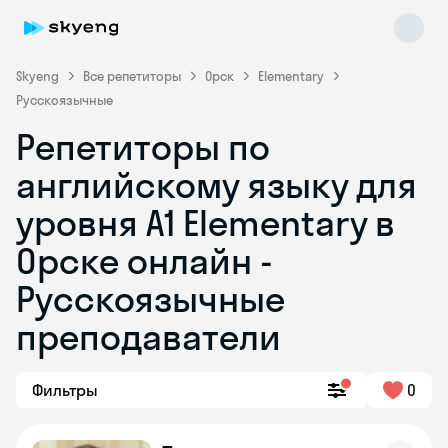
Skyeng
Все репетиторы
Орск
Elementary
Русскоязычные
Репетиторы по
английскому языку для
уровня A1 Elementary в
Орске онлайн -
Skyeng Chat
online
Русскоязычные
преподаватели
Фильтры
0