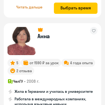
Читать дальше
Выбрать время
Анна
5
от 1590 ₽ за урок
4 года опыта
2 отзыва
•
2008 г.
ЧелГУ
Жила в Германии и училась в университете
Работала в международных компаниях,
используя языковые навыки