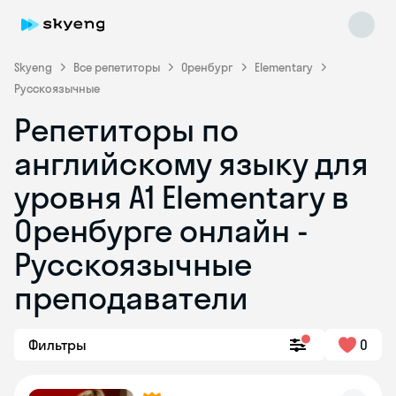
Skyeng
Все репетиторы
Оренбург
Elementary
Русскоязычные
Репетиторы по
английскому языку для
уровня A1 Elementary в
Оренбурге онлайн -
Skyeng Chat
online
Русскоязычные
преподаватели
Фильтры
0