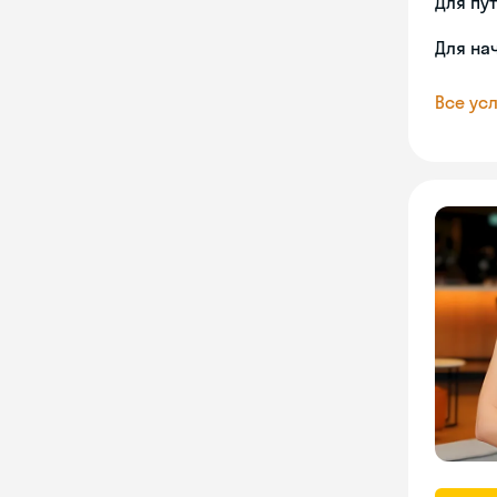
Для пу
Для на
Все усл