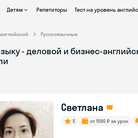
Детям
Репетиторы
Тест на уровень англий
-английский
Русскоязычные
зыку - деловой и бизнес-английск
ли
Светлана
5
от 1590 ₽ за урок