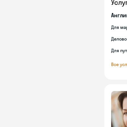
Услу
Англи
Для ма
Делово
Для пу
Все усл