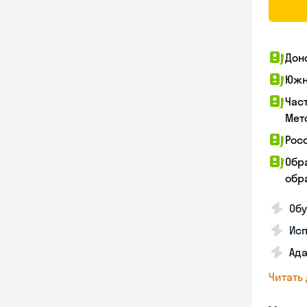
Дон
Южн
Час
Мет
Рос
Обр
обра
Обу
Ис
Ада
Читать