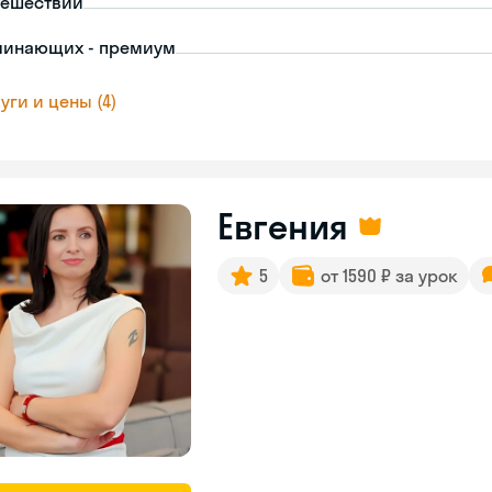
тешествий
чинающих - премиум
уги и цены (4)
Евгения
5
от 1590 ₽ за урок