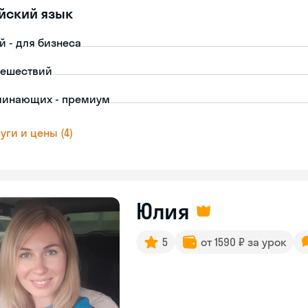
йский язык
й - для бизнеса
тешествий
чинающих - премиум
уги и цены (4)
Юлия
5
от 1590 ₽ за урок