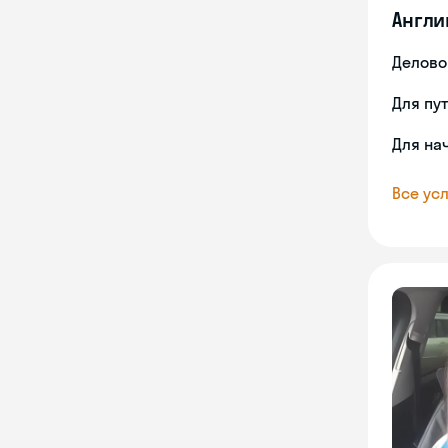
Англи
Делово
Для пу
Для на
Все усл