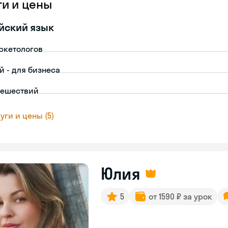
ги и цены
йский язык
ркетологов
й - для бизнеса
тешествий
уги и цены (5)
Юлия
5
от 1590 ₽ за урок