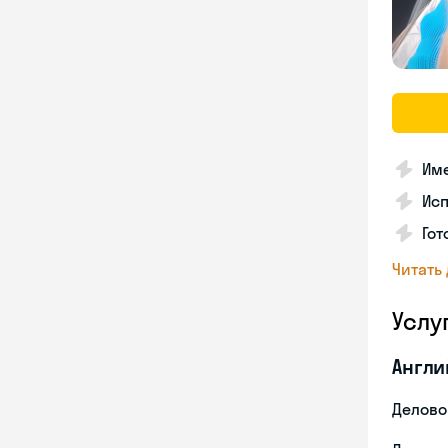
Име
Ис
Гот
Читать
Услу
Англи
Делово