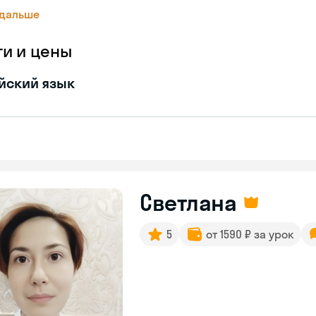
 дальше
ги и цены
йский язык
Светлана
5
от 1590 ₽ за урок