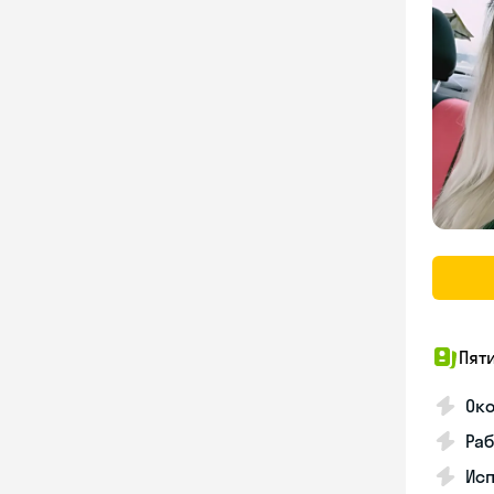
Пят
Ок
Раб
Исп