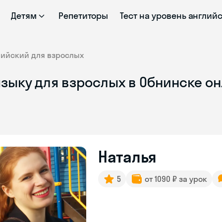
Детям
Репетиторы
Тест на уровень англий
лийский для взрослых
языку для взрослых в Обнинске о
Наталья
5
от 1090 ₽ за урок