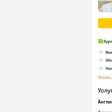
Кур
Име
Об
На
Читать
Услу
Англи