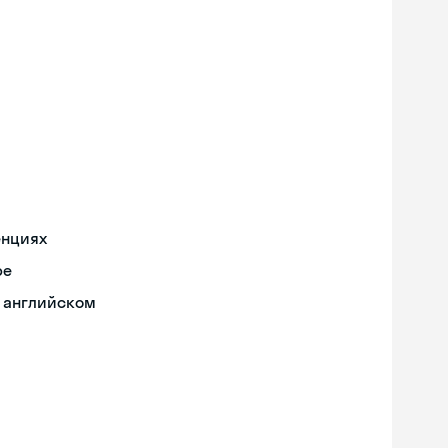
енциях
ре
а английском