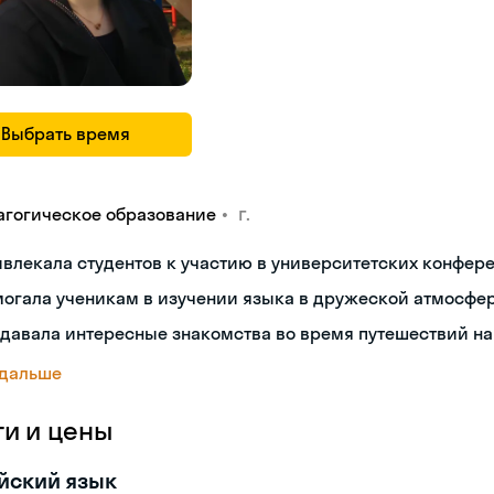
Выбрать время
•
г.
агогическое образование
влекала студентов к участию в университетских конфер
могала ученикам в изучении языка в дружеской атмосфе
давала интересные знакомства во время путешествий н
 дальше
ги и цены
йский язык