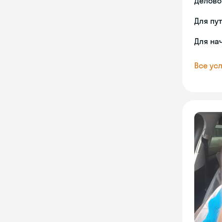
Делово
Для пу
Для на
Все усл