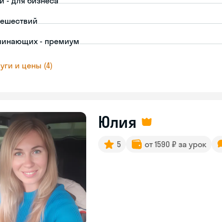
й - для бизнеса
тешествий
чинающих - премиум
уги и цены (4)
Юлия
5
от 1590 ₽ за урок