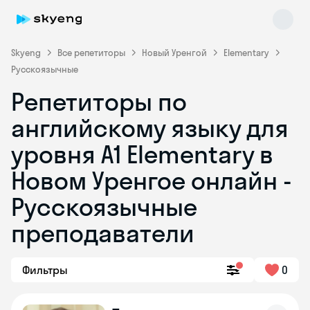
Skyeng
Все репетиторы
Новый Уренгой
Elementary
Русскоязычные
Репетиторы по
английскому языку для
уровня A1 Elementary в
Новом Уренгое онлайн -
Skyeng Chat
online
Русскоязычные
преподаватели
Фильтры
0